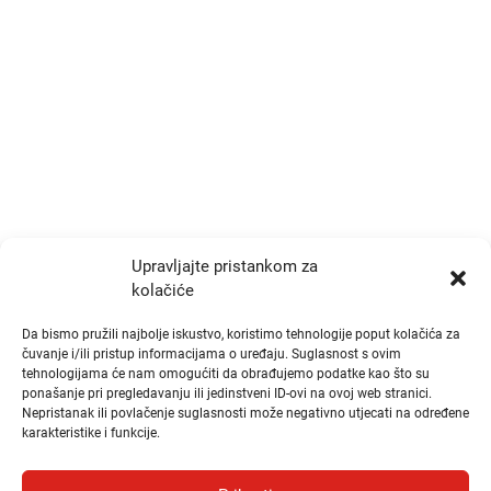
p.p. 191, Zagreb 10000
+385 1 777 4048
info@zrtd.hkzr.hr
Radno vrijeme
Ponedjeljak i Srijeda:
10:00 - 14:00
Upravljajte pristankom za
kolačiće
Utorak i Četvrtak:
10:00 - 14:00
Da bismo pružili najbolje iskustvo, koristimo tehnologije poput kolačića za
čuvanje i/ili pristup informacijama o uređaju. Suglasnost s ovim
tehnologijama će nam omogućiti da obrađujemo podatke kao što su
Brzi linkovi
ponašanje pri pregledavanju ili jedinstveni ID-ovi na ovoj web stranici.
Nepristanak ili povlačenje suglasnosti može negativno utjecati na određene
karakteristike i funkcije.
Publikacije
Natječaji