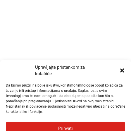
p.p. 191, Zagreb 10000
+385 1 777 4048
info@zrtd.hkzr.hr
Radno vrijeme
Ponedjeljak i Srijeda:
10:00 - 14:00
Upravljajte pristankom za
kolačiće
Utorak i Četvrtak:
10:00 - 14:00
Da bismo pružili najbolje iskustvo, koristimo tehnologije poput kolačića za
čuvanje i/ili pristup informacijama o uređaju. Suglasnost s ovim
tehnologijama će nam omogućiti da obrađujemo podatke kao što su
Brzi linkovi
ponašanje pri pregledavanju ili jedinstveni ID-ovi na ovoj web stranici.
Nepristanak ili povlačenje suglasnosti može negativno utjecati na određene
karakteristike i funkcije.
Publikacije
Natječaji
Prihvati