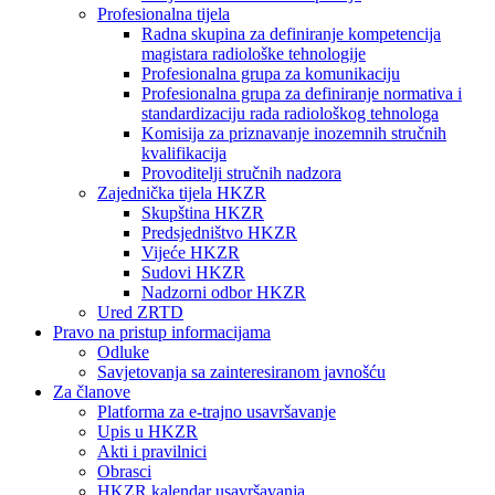
Profesionalna tijela
Radna skupina za definiranje kompetencija
magistara radiološke tehnologije
Profesionalna grupa za komunikaciju
Profesionalna grupa za definiranje normativa i
standardizaciju rada radiološkog tehnologa
Komisija za priznavanje inozemnih stručnih
kvalifikacija
Provoditelji stručnih nadzora
Zajednička tijela HKZR
Skupština HKZR
Predsjedništvo HKZR
Vijeće HKZR
Sudovi HKZR
Nadzorni odbor HKZR
Ured ZRTD
Pravo na pristup informacijama
Odluke
Savjetovanja sa zainteresiranom javnošću
Za članove
Platforma za e-trajno usavršavanje
Upis u HKZR
Akti i pravilnici
Obrasci
HKZR kalendar usavršavanja