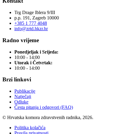
Kontakt
Trg Drage Iblera 9/III
p.p. 191, Zagreb 10000
+385 1 777 4048
info@zrtd.hkzr.hr
Radno vrijeme
Ponedjeljak i Srijeda:
10:00 - 14:00
Utorak i Četvrtak:
10:00 - 14:00
Brzi linkovi
Publikacije
Natječaji
Odluke
Česta pitanja i odgovori (FAQ)
© Hrvatska komora zdravstvenih radnika, 2026.
Politika kolačića
Pravila privatnosti