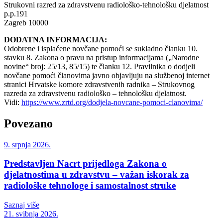
Strukovni razred za zdravstvenu radiološko-tehnološku djelatnost
p.p.191
Zagreb 10000
DODATNA INFORMACIJA:
Odobrene i isplaćene novčane pomoći se sukladno članku 10.
stavku 8. Zakona o pravu na pristup informacijama („Narodne
novine“ broj: 25/13, 85/15) te članku 12. Pravilnika o dodjeli
novčane pomoći članovima javno objavljuju na službenoj internet
stranici Hrvatske komore zdravstvenih radnika – Strukovnog
razreda za zdravstvenu radiološko – tehnološku djelatnost.
Vidi:
https://www.zrtd.org/dodjela-novcane-pomoci-clanovima/
Povezano
9. srpnja 2026.
Predstavljen Nacrt prijedloga Zakona o
djelatnostima u zdravstvu – važan iskorak za
radiološke tehnologe i samostalnost struke
Saznaj više
21. svibnja 2026.