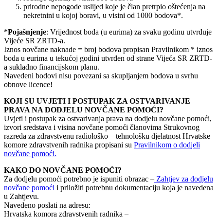
prirodne nepogode uslijed koje je član pretrpio oštećenja na
nekretnini u kojoj boravi, u visini od 1000 bodova*.
*
Pojašnjenje
: Vrijednost boda (u eurima) za svaku godinu utvrđuje
Vijeće SR ZRTD-a.
Iznos novčane naknade = broj bodova propisan Pravilnikom * iznos
boda u eurima u tekućoj godini utvrđen od strane Vijeća SR ZRTD-
a sukladno financijskom planu.
Navedeni bodovi nisu povezani sa skupljanjem bodova u svrhu
obnove licence!
KOJI SU UVJETI I POSTUPAK ZA OSTVARIVANJE
PRAVA NA DODJELU NOVČANE POMOĆI?
Uvjeti i postupak za ostvarivanja prava na dodjelu novčane pomoći,
izvori sredstava i visina novčane pomoći članovima Strukovnog
razreda za zdravstvenu radiološko – tehnološku djelatnost Hrvatske
komore zdravstvenih radnika propisani su
Pravilnikom o dodjeli
novčane pomoći.
KAKO DO NOVČANE POMOĆI?
Za dodjelu pomoći potrebno je ispuniti obrazac –
Zahtjev za dodjelu
novčane pomoći
i priložiti potrebnu dokumentaciju koja je navedena
u Zahtjevu.
Navedeno poslati na adresu:
Hrvatska komora zdravstvenih radnika –