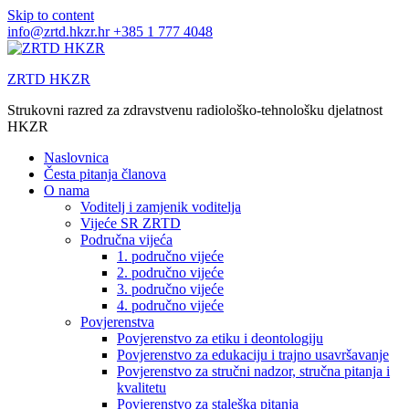
Skip to content
info@zrtd.hkzr.hr
+385 1 777 4048
ZRTD HKZR
Strukovni razred za zdravstvenu radiološko-tehnološku djelatnost
HKZR
Naslovnica
Česta pitanja članova
O nama
Voditelj i zamjenik voditelja
Vijeće SR ZRTD
Područna vijeća
1. područno vijeće
2. područno vijeće
3. područno vijeće
4. područno vijeće
Povjerenstva
Povjerenstvo za etiku i deontologiju
Povjerenstvo za edukaciju i trajno usavršavanje
Povjerenstvo za stručni nadzor, stručna pitanja i
kvalitetu
Povjerenstvo za staleška pitanja