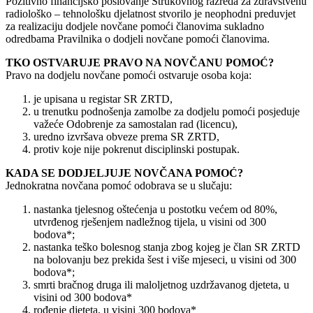
Pozitivno financijsko poslovanje Strukovnog razreda za zdravstvenu
radiološko – tehnološku djelatnost stvorilo je neophodni preduvjet
za realizaciju dodjele novčane pomoći članovima sukladno
odredbama Pravilnika o dodjeli novčane pomoći članovima.
TKO OSTVARUJE PRAVO NA NOVČANU POMOĆ?
Pravo na dodjelu novčane pomoći ostvaruje osoba koja:
je upisana u registar SR ZRTD,
u trenutku podnošenja zamolbe za dodjelu pomoći posjeduje
važeće Odobrenje za samostalan rad (licencu),
uredno izvršava obveze prema SR ZRTD,
protiv koje nije pokrenut disciplinski postupak.
KADA SE DODJELJUJE NOVČANA POMOĆ?
Jednokratna novčana pomoć odobrava se u slučaju:
nastanka tjelesnog oštećenja u postotku većem od 80%,
utvrđenog rješenjem nadležnog tijela, u visini od 300
bodova*;
nastanka teško bolesnog stanja zbog kojeg je član SR ZRTD
na bolovanju bez prekida šest i više mjeseci, u visini od 300
bodova*;
smrti bračnog druga ili maloljetnog uzdržavanog djeteta, u
visini od 300 bodova*
rođenje djeteta, u visini 300 bodova*