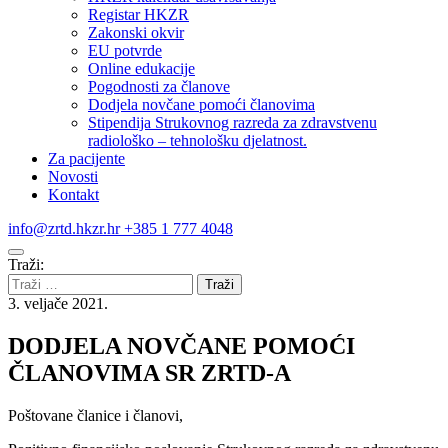
Registar HKZR
Zakonski okvir
EU potvrde
Online edukacije
Pogodnosti za članove
Dodjela novčane pomoći članovima
Stipendija Strukovnog razreda za zdravstvenu
radiološko – tehnološku djelatnost.
Za pacijente
Novosti
Kontakt
info@zrtd.hkzr.hr
+385 1 777 4048
Traži:
3. veljače 2021.
DODJELA NOVČANE POMOĆI
ČLANOVIMA SR ZRTD-A
Poštovane članice i članovi,