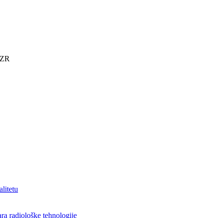
KZR
alitetu
ra radiološke tehnologije