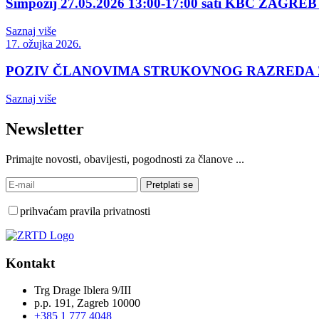
Simpozij 27.05.2026 13:00-17:00 sati KBC ZAGREB 
Saznaj više
17. ožujka 2026.
POZIV ČLANOVIMA STRUKOVNOG RAZREDA
Saznaj više
Newsletter
Primajte novosti, obavijesti, pogodnosti za članove ...
prihvaćam pravila privatnosti
Kontakt
Trg Drage Iblera 9/III
p.p. 191, Zagreb 10000
+385 1 777 4048