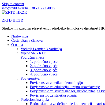
Skip to content
info@zrtd.hkzr.hr
+385 1 777 4048
ZRTD HKZR
Strukovni razred za zdravstvenu radiološko-tehnološku djelatnost H
Naslovnica
Česta pitanja članova
O nama
Voditelj i zamjenik voditelja
Vijeće SR ZRTD
Područna vijeća
1. područno vijeće
2. područno vijeće
3. područno vijeće
4. područno vijeće
Povjerenstva
Povjerenstvo za etiku i deontologiju
Povjerenstvo za edukaciju i trajno usavršavanje
Povjerenstvo za stručni nadzor, stručna pitanja i kv
Povjerenstvo za staleška pitanja
Profesionalna tijela
Radna skupina za definiranje kompetencija magista