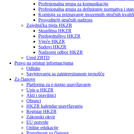
Profesionalna grupa za komunikaciju
Profesionalna grupa za definiranje normativa i sta
Komisija za priznavanje inozemnih stručnih kvalifi
Provoditelji stručnih nadzora
Zajednička tijela HKZR
Skupština HKZR
Predsjedništvo HKZR
Vijeće HKZR
Sudovi HKZR
Nadzorni odbor HKZR
Ured ZRTD
Pravo na pristup informacijama
Odluke
Savjetovanja sa zainteresiranom javnošću
Za članove
Platforma za e-trajno usavršavanje
Upis u HKZR
Akti i pravilnici
Obrasci
HKZR kalendar usavršavanja
Registar HKZR
Zakonski okvir
EU potvrde
Online edukacije
Pogodnosti za članove