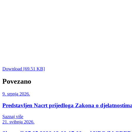
Download [69.51 KB]
Povezano
9. srpnja 2026.
Predstavljen Nacrt prijedloga Zakona o djelatnostima
Saznaj više
21. svibnja 2026.