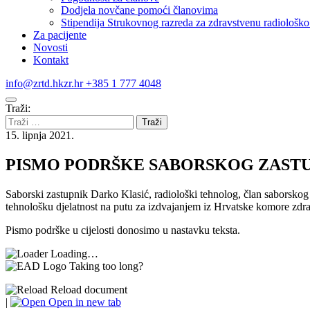
Dodjela novčane pomoći članovima
Stipendija Strukovnog razreda za zdravstvenu radiološko 
Za pacijente
Novosti
Kontakt
info@zrtd.hkzr.hr
+385 1 777 4048
Traži:
15. lipnja 2021.
PISMO PODRŠKE SABORSKOG ZASTUP
Saborski zastupnik Darko Klasić, radiološki tehnolog, član saborskog
tehnološku djelatnost na putu za izdvajanjem iz Hrvatske komore zd
Pismo podrške u cijelosti donosimo u nastavku teksta.
Loading…
Taking too long?
Reload document
|
Open in new tab