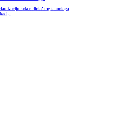
ndardizaciju rada radiološkog tehnologa
kacija