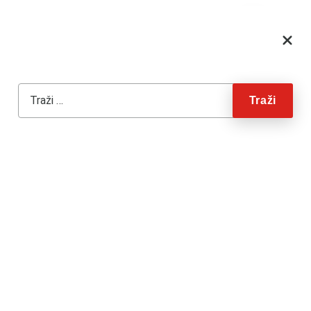
Skip to content
15. studenoga 2023.
Traži:
Obavijest članovima –
Provedba postupka izbora za
delegate Skupštine Komore za
mandatno razdoblje od 2023.
do 2027. godine
KLASA: 025-01/23-06-90
UR.BROJ: 351/08-23-1