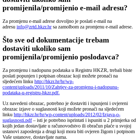
promijenila/promijenio e-mail adresu?
Za promjenu e-mail adrese dovoljno je poslati e-mail na
adresu
info@zrtd.hkzr.hr
sa zamolbom za promjenu e-mail adrese.
Što sve od dokumentacije trebam
dostaviti ukoliko sam
promijenila/promijenio poslodavca?
Za promjenu i nadopunu podataka u Registru HKZR, trebali biste
poslati popunjen i potpisan obrazac koji možete pronaći na
sljedećem linku
http://hkzr.hr/hr/wp-
content/uploads/2011/10/Zahtjev-za-promjenu-i-nadopunu-
podataka-u-registru-hkzr.pdf.
Uz navedeni obrazac, potrebno je dostaviti i ispunjeni i ovjereni
obrazac izjave o suglasnosti koji možete pronaći na sljedećem
linku
http://hkzr.hr/hr/wp-content/uploads/2012/02/Izjava-o-
suglasnosti.pdf
– isti je potrebno isprintati i ispuniti u 2 primjerka od
kojih jedan dostavljate u računovodstvo ili obračun plaće u svojoj
ustanovi zaposlenja a drugi koji mora biti ovjeren žigom i potpisom
Vaše ustanove, dostavljate nama.