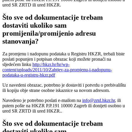
ured SR ZRTD ili ured HKZR.
Što sve od dokumentacije trebam
dostaviti ukoliko sam
promijenila/promijenio adresu
stanovanja?
Za promjenu i nadopunu podataka u Registru HKZR, trebali biste
poslati popunjen i potpisan obrazac koji možete pronaći na
sljedećem linku
http://hkzr.hr/hr/wp-
content/uploads/2011/10/Zahtjev-za-promjenu-i-nadopunu-
podataka-u-registru-hkzr.pdf
Uz navedeni obrazac, potrebno je dostaviti i potvrdu o prebivalištu
ili kopiju obje strane osobne iskaznice sa novom adresom.
Navedeno je potrebno poslati e-mailom na
info@zrtd.hkzr.hr
, ili
putem pošte na HKZR P.P.191 10000 Zagreb ili donijeti osobno u
ured SR ZRTD ili ured HKZR..
Što sve od dokumentacije trebam
dostaviti ukoliko sam