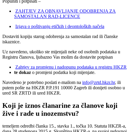
Popuniti i potpisati –
ZAHTJEV ZA OBNAVLJANJE ODOBRENJA ZA
SAMOSTALAN RAD-LICENCE
Izjava o poštivanju etičkih i deontoloških načela
Dostaviti kopiju starog odobrenja za samostalan rad ili članske
iskaznice.
Uz navedeno, ukoliko ste mijenjali neke od osobnih podataka u
Registru članova, ljubazno Vas molim da dostavite potpisan
Zahtjev za promjenu i nadopunu podataka u registru HKZR
te dokaz
o promjeni podatka koji mijenjate.
Navedeno je potrebno poslati e-mailom na
info@zrtd.hkzr.hr
, ili
putem pošte na HKZR P.P.191 10000 Zagreb ili donijeti osobno u
ured SR ZRTD ili ured HKZR.
Koji je iznos članarine za članove koji
žive i rade u inozemstvu?
temeljem odredbi članka 15., stavka 1., točka 10. Statuta HKZR-a,
dana 28.studenoga 2015.g. Skupština HKZR-a, na svojoj redovnoj