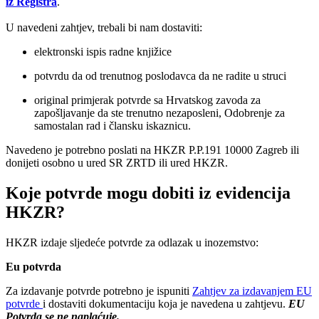
iz Registra
.
U navedeni zahtjev, trebali bi nam dostaviti:
elektronski ispis radne knjižice
potvrdu da od trenutnog poslodavca da ne radite u struci
original primjerak potvrde sa Hrvatskog zavoda za
zapošljavanje da ste trenutno nezaposleni, Odobrenje za
samostalan rad i člansku iskaznicu.
Navedeno je potrebno poslati na HKZR P.P.191 10000 Zagreb ili
donijeti osobno u ured SR ZRTD ili ured HKZR.
Koje potvrde mogu dobiti iz evidencija
HKZR?
HKZR izdaje sljedeće potvrde za odlazak u inozemstvo:
Eu potvrda
Za izdavanje potvrde potrebno je ispuniti
Zahtjev za izdavanjem EU
potvrde
i dostaviti dokumentaciju koja je navedena u zahtjevu.
EU
Potvrda se ne naplaćuje.