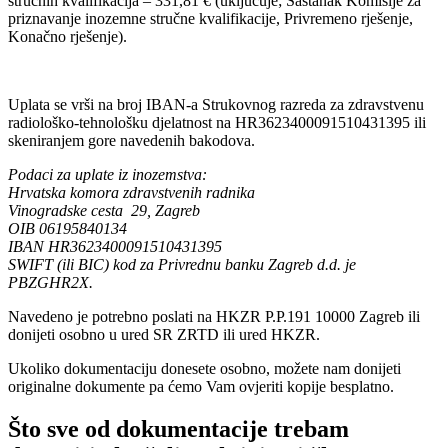
stručnih kvalifikacija – 331,81 € (uključuje; Sastanak Komisije za
priznavanje inozemne stručne kvalifikacije, Privremeno rješenje,
Konačno rješenje).
Uplata se vrši na broj IBAN-a Strukovnog razreda za zdravstvenu
radiološko-tehnološku djelatnost na HR3623400091510431395 ili
skeniranjem gore navedenih bakodova.
​Podaci za uplate iz inozemstva:
Hrvatska komora zdravstvenih radnika
Vinogradske cesta 29, Zagreb
OIB 06195840134
IBAN HR3623400091510431395
SWIFT (ili BIC) kod za Privrednu banku Zagreb d.d. je
PBZGHR2X.
Navedeno je potrebno poslati na HKZR P.P.191 10000 Zagreb ili
donijeti osobno u ured SR ZRTD ili ured HKZR.
Ukoliko dokumentaciju donesete osobno, možete nam donijeti
originalne dokumente pa ćemo Vam ovjeriti kopije besplatno.
Što sve od dokumentacije trebam