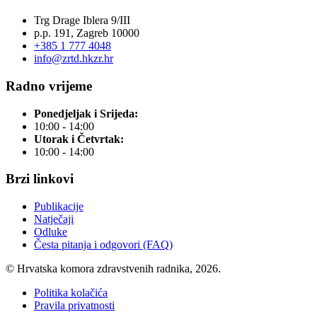
Trg Drage Iblera 9/III
p.p. 191, Zagreb 10000
+385 1 777 4048
info@zrtd.hkzr.hr
Radno vrijeme
Ponedjeljak i Srijeda:
10:00 - 14:00
Utorak i Četvrtak:
10:00 - 14:00
Brzi linkovi
Publikacije
Natječaji
Odluke
Česta pitanja i odgovori (FAQ)
© Hrvatska komora zdravstvenih radnika, 2026.
Politika kolačića
Pravila privatnosti