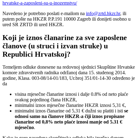
hrvatske-a-zaposleni-su-u-inozemstvu/
Navedeno je potrebno poslati e-mailom na
info@zrtd.hkzr.hr
, ili
putem pošte na HKZR P.P.191 10000 Zagreb ili donijeti osobno u
ured SR ZRTD ili ured HKZR.
Koji je iznos članarine za sve zaposlene
članove (u struci i izvan struke) u
Republici Hrvatskoj?
Temeljem odluke donesene na redovnoj sjednici Skupštine Hrvatske
komore zdravstvenih radnika održanoj dana 15. studenog 2014.
godine, Klasa. 003-08/14-01/183, Ur.broj 351/01-14-30 određeno je
da
visina mjesečne članarine iznosi i dalje 0.8% od neto plaće
svakog pojedinog člana HKZR,
minimalni iznos mjesečne članarine HKZR iznosi 5,31 €,
minimalni iznos članarine od 5,31 € dužni su platiti i isti
se
odnosi samo na članove HKZR-a čiji iznos propisane
članarine od 0,8% neto plaće iznosi manje od 5.31 €
mjesečno
.
Kako je gore navedena skupštinska odluka bila izvršna danom