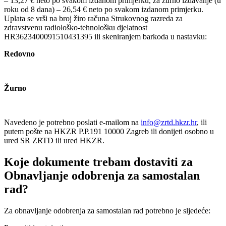
– 13,27 € neto po svakom izdanom primjerku, za žurno izdavanje (u
roku od 8 dana) – 26,54 € neto po svakom izdanom primjerku.
Uplata se vrši na broj žiro računa Strukovnog razreda za
zdravstvenu radiološko-tehnološku djelatnost
HR3623400091510431395 ili skeniranjem barkoda u nastavku:
Redovno
Žurno
Navedeno je potrebno poslati e-mailom na
info@zrtd.hkzr.hr
, ili
putem pošte na HKZR P.P.191 10000 Zagreb ili donijeti osobno u
ured SR ZRTD ili ured HKZR.
Koje dokumente trebam dostaviti za
Obnavljanje odobrenja za samostalan
rad?
Za obnavljanje odobrenja za samostalan rad potrebno je sljedeće: