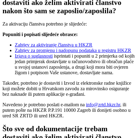
dostaviti ako želim aktivirati članstvo
nakon što sam se zaposlio/zaposlila?
Za aktivaciju članstva potrebno je slijedeće:
Popuniti i popisati slijedeće obrasce:
Zahtjev za aktiviranje članstva u HKZR
Zahtjev za promjenu i nadopunu podataka u registru HKZR
Izjava o suglasnosti
isprintati i popuniti u 2 primjerka od kojih
jedan primjerak dostavljate u računovodstvo ili obračun plaće
u svojoj ustanovi zaposlenja, a drugi koji mora biti ovjeren
žigom i potpisom Vaše ustanove, dostavljate nama.
Također, potrebno je dostaviti i Izvod iz elektronske radne knjižice
koji možete dobiti u Hrvatskom zavodu za mirovinsko osiguranje
bez naknade ili putem aplikacije e-građani.
Navedeno je potrebno poslati e-mailom na
info@zrtd.hkzr.hr
, ili
putem pošte na HKZR P.P.191 10000 Zagreb ili donijeti osobno u
ured SR ZRTD ili ured HKZR.
Što sve od dokumentacije trebam
dostaviti ako želim aktivirati članstvo