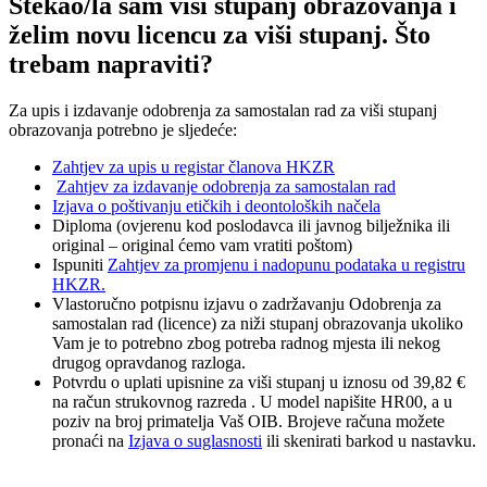
Stekao/la sam viši stupanj obrazovanja i
želim novu licencu za viši stupanj. Što
trebam napraviti?
Za upis i izdavanje odobrenja za samostalan rad za viši stupanj
obrazovanja potrebno je sljedeće:
Zahtjev za upis u registar članova HKZR
Zahtjev za izdavanje odobrenja za samostalan rad
Izjava o poštivanju etičkih i deontoloških načela
Diploma (ovjerenu kod poslodavca ili javnog bilježnika ili
original – original ćemo vam vratiti poštom)
Ispuniti
Zahtjev za promjenu i nadopunu podataka u registru
HKZR.
Vlastoručno potpisnu izjavu o zadržavanju Odobrenja za
samostalan rad (licence) za niži stupanj obrazovanja ukoliko
Vam je to potrebno zbog potreba radnog mjesta ili nekog
drugog opravdanog razloga.
Potvrdu o uplati upisnine za viši stupanj u iznosu od 39,82 €
na račun strukovnog razreda . U model napišite HR00, a u
poziv na broj primatelja Vaš OIB. Brojeve računa možete
pronaći na
Izjava o suglasnosti
ili skenirati barkod u nastavku.