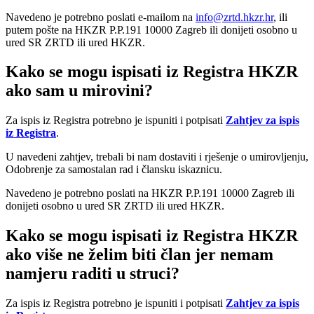
Navedeno je potrebno poslati e-mailom na
info@zrtd.hkzr.hr
, ili
putem pošte na HKZR P.P.191 10000 Zagreb ili donijeti osobno u
ured SR ZRTD ili ured HKZR.
Kako se mogu ispisati iz Registra HKZR
ako sam u mirovini?
Za ispis iz Registra potrebno je ispuniti i potpisati
Zahtjev za ispis
iz Registra
.
U navedeni zahtjev, trebali bi nam dostaviti i rješenje o umirovljenju,
Odobrenje za samostalan rad i člansku iskaznicu.
Navedeno je potrebno poslati na HKZR P.P.191 10000 Zagreb ili
donijeti osobno u ured SR ZRTD ili ured HKZR.
Kako se mogu ispisati iz Registra HKZR
ako više ne želim biti član jer nemam
namjeru raditi u struci?
Za ispis iz Registra potrebno je ispuniti i potpisati
Zahtjev za ispis