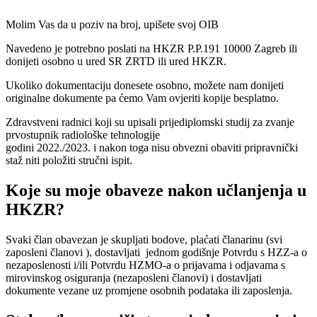
Molim Vas da u poziv na broj, upišete svoj OIB
Navedeno je potrebno poslati na HKZR P.P.191 10000 Zagreb ili
donijeti osobno u ured SR ZRTD ili ured HKZR.
Ukoliko dokumentaciju donesete osobno, možete nam donijeti
originalne dokumente pa ćemo Vam ovjeriti kopije besplatno.
Zdravstveni radnici koji su upisali prijediplomski studij za zvanje
prvostupnik radiološke tehnologije
godini 2022./2023. i nakon toga nisu obvezni obaviti pripravnički
staž niti položiti stručni ispit.
Koje su moje obaveze nakon učlanjenja u
HKZR?
Svaki član obavezan je skupljati bodove, plaćati članarinu (svi
zaposleni članovi ), dostavljati jednom godišnje Potvrdu s HZZ-a o
nezaposlenosti i/ili Potvrdu HZMO-a o prijavama i odjavama s
mirovinskog osiguranja (nezaposleni članovi) i dostavljati
dokumente vezane uz promjene osobnih podataka ili zaposlenja.