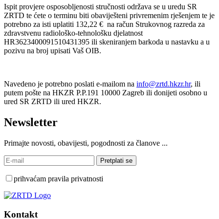
Ispit provjere osposobljenosti stručnosti održava se u uredu SR
ZRTD te ćete o terminu biti obaviješteni privremenim rješenjem te je
potrebno za isti uplatiti 132,22 € na račun Strukovnog razreda za
zdravstvenu radiološko-tehnološku djelatnost
HR3623400091510431395 ili skeniranjem barkoda u nastavku a u
pozivu na broj upisati Vaš OIB.
Navedeno je potrebno poslati e-mailom na
info@zrtd.hkzr.hr
, ili
putem pošte na HKZR P.P.191 10000 Zagreb ili donijeti osobno u
ured SR ZRTD ili ured HKZR.
Newsletter
Primajte novosti, obavijesti, pogodnosti za članove ...
prihvaćam pravila privatnosti
Kontakt