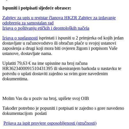
Ispuniti i potpisati sljedeće obrasce:
Zahtjev za upis u registar članova HKZR
Zahtjev za izdavanje
odobrenja za samostalan rad
Izjava o poštivanju etičkih i deontoloških načela
Izjava o suglasnosti
isprintati i ispuniti u 2 primjerka od kojih jedan
dostavljate u računovodstvo ili obračun plaće u svojoj ustanovi
zaposlenja a drugi koji mora biti ovjeren žigom i potpisom Vaše
ustanove, dostavljate nama.
Uplatiti 79,63 € na ime upisnine na broj računa
HR3623400091510431395 ili skeniranjem barkoda u nastavku te
potvrdu o uplati dostaviti zajedno sa svim gore navedenim
dokumentima.
Molim Vas da u poziv na broj, upišete svoj OIB
Također potrebno je popuniti i potpisati te zajedno s gore navedeno
dokumentacijom poslati
​
Prijava za ispit provjere osposobljenosti (stručnosti)