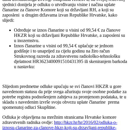
sjednici donijela je odluku o utvrđivanju visine i načina uplate
članarine za članove Komore koji su državljani RH, a koji su
zaposleni u drugim državama izvan Republike Hrvatske, kako
slijedi:
Određuje se iznos članarine u visini od 99,54 € za članove
HKZR koji su državljani Republike Hrvatske, a zaposleni su
u inozemstvu.
Iznos članarine u visini od 99,54 € uplaćuje se jednom
godišnje i to unaprijed za cijelu godinu na žiro račun
Strukovnog razreda za zdravstvenu radiološko-tehnološku
djelatnost HR3623400091510431395 ili skeniranjem barkoda
u nastavku:
Slijedom predmetne odluke upućuju se svi članovi HKZR u gore
navedenom statusu da prije svega ažuriraju svoje osobne podatke za
potrebe registra podnošenjem zahtjeva za promjenom podataka, te u
skladu s navedenim izvrše svoju obvezu uplate članarine prema
spomenutoj odluci Skupštine.
Odluka je objavljena na mrežnim stranicama Hrvatske komore
zdravstvenih radnika ovdje:
http://hkzr.hr/hr/2016/02/odluka-o-
iznosu-clanarine-za-clanove-hkzr-koji-su-drzavljani-republike-