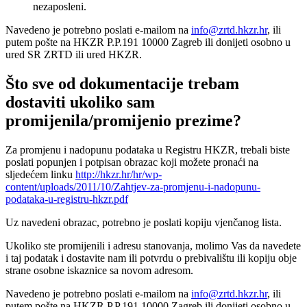
nezaposleni.
Navedeno je potrebno poslati e-mailom na
info@zrtd.hkzr.hr
, ili
putem pošte na HKZR P.P.191 10000 Zagreb ili donijeti osobno u
ured SR ZRTD ili ured HKZR.
Što sve od dokumentacije trebam
dostaviti ukoliko sam
promijenila/promijenio prezime?
Za promjenu i nadopunu podataka u Registru HKZR, trebali biste
poslati popunjen i potpisan obrazac koji možete pronaći na
sljedećem linku
http://hkzr.hr/hr/wp-
content/uploads/2011/10/Zahtjev-za-promjenu-i-nadopunu-
podataka-u-registru-hkzr.pdf
Uz navedeni obrazac, potrebno je poslati kopiju vjenčanog lista.
Ukoliko ste promijenili i adresu stanovanja, molimo Vas da navedete
i taj podatak i dostavite nam ili potvrdu o prebivalištu ili kopiju obje
strane osobne iskaznice sa novom adresom.
Navedeno je potrebno poslati e-mailom na
info@zrtd.hkzr.hr
, ili
putem pošte na HKZR P.P.191 10000 Zagreb ili donijeti osobno u