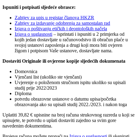
Ispuniti i potpisati sljedeće obrasce:
Zahtjev za upis u registar članova HKZR
Zahtjev za izdavanje odobrenja za samostalan rad
Izjava o poštivanju etičkih i deontoloških načela
Izjava o suglasnosti
– isprintati i ispuniti u 2 primjerka od
kojih jedan dostavljate u računovodstvo ili obračun plaće u
svojoj ustanovi zaposlenja a drugi koji mora biti ovjeren
žigom i potpisom Vaše ustanove, dostavljate nama.
Dostaviti Originale ili ovjerene kopije sljedećih dokumenata
Domovnica
Vjenčani list (ukoliko ste vjenčani)
Uvjerenje o položenom stručnom ispitu ukoliko su upisali
studij prije 2022/2023
Diploma
potvrdu obrazovne ustanove o datumu upisa/početka
obrazovanja ako su upisali studij 2022./2023. i nakon toga
Uplatiti 39,82 € upisnine na broj računa strukovnog razreda u koji se
upisujete, te potvrdu o uplati dostaviti zajedno sa svim gore
navedenim dokumentima.
Brojeve računa možete pronaći na
Izjava o suglasnosti
ili skenirati