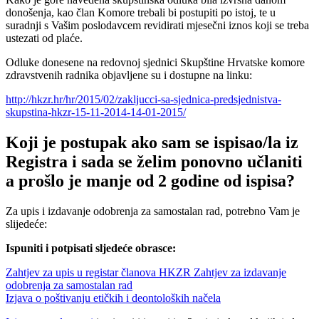
donošenja, kao član Komore trebali bi postupiti po istoj, te u
suradnji s Vašim poslodavcem revidirati mjesečni iznos koji se treba
ustezati od plaće.
Odluke donesene na redovnoj sjednici Skupštine Hrvatske komore
zdravstvenih radnika objavljene su i dostupne na linku:
http://hkzr.hr/hr/2015/02/zakljucci-sa-sjednica-predsjednistva-
skupstina-hkzr-15-11-2014-14-01-2015/
Koji je postupak ako sam se ispisao/la iz
Registra i sada se želim ponovno učlaniti
a prošlo je manje od 2 godine od ispisa?
Za upis i izdavanje odobrenja za samostalan rad, potrebno Vam je
slijedeće:
Ispuniti i potpisati sljedeće obrasce:
Zahtjev za upis u registar članova HKZR
Zahtjev za izdavanje
odobrenja za samostalan rad
Izjava o poštivanju etičkih i deontoloških načela