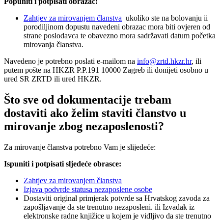
Popuniti i potpisati obrazac:
Zahtjev za mirovanjem članstva
ukoliko ste na bolovanju ii
porodiljinom dopustu navedeni obrazac mora biti ovjeren od
strane poslodavca te obavezno mora sadržavati datum početka
mirovanja članstva.
Navedeno je potrebno poslati e-mailom na
info@zrtd.hkzr.hr
, ili
putem pošte na HKZR P.P.191 10000 Zagreb ili donijeti osobno u
ured SR ZRTD ili ured HKZR.
Što sve od dokumentacije trebam
dostaviti ako želim staviti članstvo u
mirovanje zbog nezaposlenosti?
Za mirovanje članstva potrebno Vam je slijedeće:
Ispuniti i potpisati sljedeće obrasce:
Zahtjev za mirovanjem članstva
Izjava podvrde statusa nezaposlene osobe
Dostaviti original primjerak potvrde sa Hrvatskog zavoda za
zapošljavanje da ste trenutno nezaposleni. ili Izvadak iz
elektronske radne knjižice u kojem je vidljivo da ste trenutno