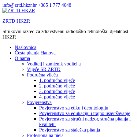
Skip
info@zrtd.hkzr.hr
+385 1 777 4048
to
content
ZRTD HKZR
Strukovni razred za zdravstvenu radiološko-tehnološku djelatnost
HKZR
Naslovnica
Česta pitanja članova
O nama
Voditelj i zamjenik voditelja
Vijeće SR ZRTD
Područna vijeća
1. područno vijeće
2. područno vijeće
3. područno vijeće
4. područno vijeće
Povjerenstva
Povjerenstvo za etiku i deontologiju
Povjerenstvo za edukaciju i trajno usavršavanje
Povjerenstvo za stručni nadzor, stručna pitanja i
kvalitetu
Povjerenstvo za staleška pitanja
Profesionalna tijela