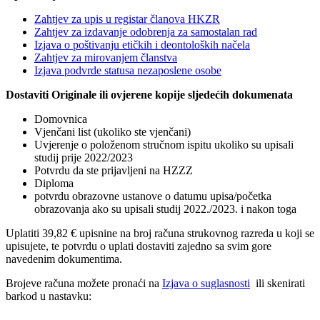
Zahtjev za upis u registar članova HKZR
Zahtjev za izdavanje odobrenja za samostalan rad
Izjava o poštivanju etičkih i deontoloških načela
Zahtjev za mirovanjem članstva
Izjava podvrde statusa nezaposlene osobe
Dostaviti Originale ili ovjerene kopije sljedećih dokumenata
Domovnica
Vjenčani list (ukoliko ste vjenčani)
Uvjerenje o položenom stručnom ispitu ukoliko su upisali
studij prije 2022/2023
Potvrdu da ste prijavljeni na HZZZ
Diploma
potvrdu obrazovne ustanove o datumu upisa/početka
obrazovanja ako su upisali studij 2022./2023. i nakon toga
Uplatiti 39,82 € upisnine na broj računa strukovnog razreda u koji se
upisujete, te potvrdu o uplati dostaviti zajedno sa svim gore
navedenim dokumentima.
Brojeve računa možete pronaći na
Izjava o suglasnosti
ili skenirati
barkod u nastavku: