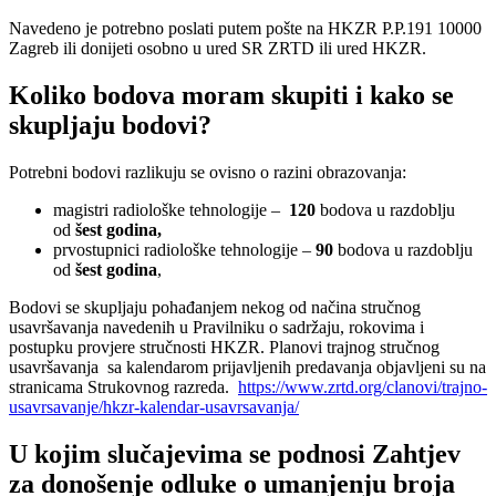
Navedeno je potrebno poslati putem pošte na HKZR P.P.191 10000
Zagreb ili donijeti osobno u ured SR ZRTD ili ured HKZR.
Koliko bodova moram skupiti i kako se
skupljaju bodovi?
Potrebni bodovi razlikuju se ovisno o razini obrazovanja:
magistri radiološke tehnologije –
120
bodova u razdoblju
od
šest godina,
prvostupnici radiološke tehnologije –
90
bodova u razdoblju
od
šest godina
,
Bodovi se skupljaju pohađanjem nekog od načina stručnog
usavršavanja navedenih u Pravilniku o sadržaju, rokovima i
postupku provjere stručnosti HKZR. Planovi trajnog stručnog
usavršavanja sa kalendarom prijavljenih predavanja objavljeni su na
stranicama Strukovnog razreda.
https://www.zrtd.org/clanovi/trajno-
usavrsavanje/hkzr-kalendar-usavrsavanja/
U kojim slučajevima se podnosi Zahtjev
za donošenje odluke o umanjenju broja