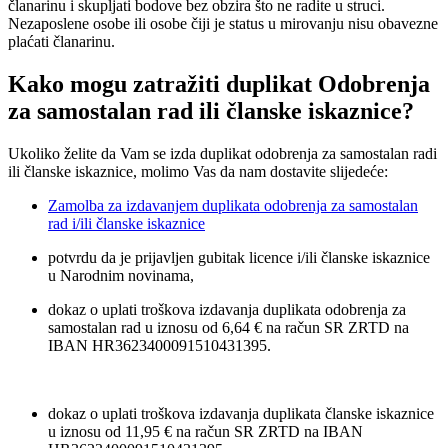
članarinu i skupljati bodove bez obzira što ne radite u struci.
Nezaposlene osobe ili osobe čiji je status u mirovanju nisu obavezne
plaćati članarinu.
Kako mogu zatražiti duplikat Odobrenja
za samostalan rad ili članske iskaznice?
Ukoliko želite da Vam se izda duplikat odobrenja za samostalan radi
ili članske iskaznice, molimo Vas da nam dostavite slijedeće:
Zamolba za izdavanjem duplikata odobrenja za samostalan
rad i/ili članske iskaznice
potvrdu da je prijavljen gubitak licence i/ili članske iskaznice
u Narodnim novinama,
dokaz o uplati troškova izdavanja duplikata odobrenja za
samostalan rad u iznosu od 6,64 € na račun SR ZRTD na
IBAN HR3623400091510431395.
dokaz o uplati troškova izdavanja duplikata članske iskaznice
u iznosu od 11,95 € na račun SR ZRTD na IBAN