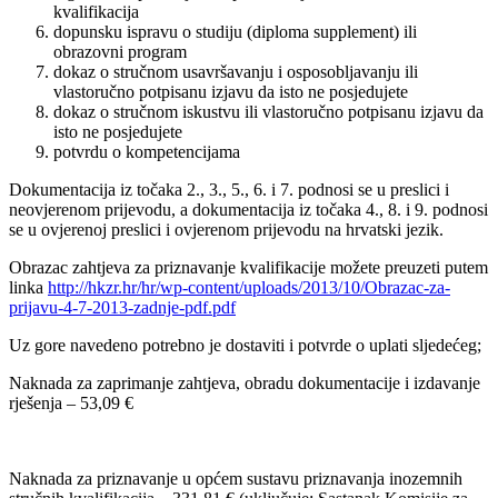
kvalifikacija
dopunsku ispravu o studiju (diploma supplement) ili
obrazovni program
dokaz o stručnom usavršavanju i osposobljavanju ili
vlastoručno potpisanu izjavu da isto ne posjedujete
dokaz o stručnom iskustvu ili vlastoručno potpisanu izjavu da
isto ne posjedujete
potvrdu o kompetencijama
Dokumentacija iz točaka 2., 3., 5., 6. i 7. podnosi se u preslici i
neovjerenom prijevodu, a dokumentacija iz točaka 4., 8. i 9. podnosi
se u ovjerenoj preslici i ovjerenom prijevodu na hrvatski jezik.
Obrazac zahtjeva za priznavanje kvalifikacije možete preuzeti putem
linka
http://hkzr.hr/hr/wp-content/uploads/2013/10/Obrazac-za-
prijavu-4-7-2013-zadnje-pdf.pdf
Uz gore navedeno potrebno je dostaviti i potvrde o uplati sljedećeg;
Naknada za zaprimanje zahtjeva, obradu dokumentacije i izdavanje
rješenja – 53,09 €
Naknada za priznavanje u općem sustavu priznavanja inozemnih