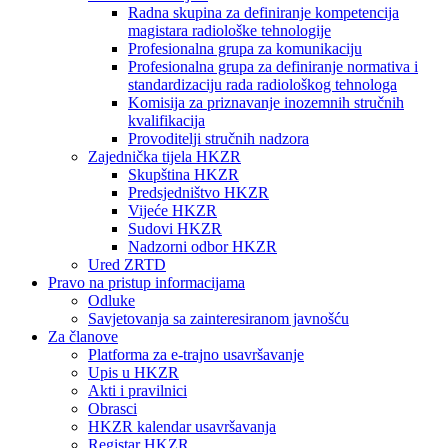
Radna skupina za definiranje kompetencija
magistara radiološke tehnologije
Profesionalna grupa za komunikaciju
Profesionalna grupa za definiranje normativa i
standardizaciju rada radiološkog tehnologa
Komisija za priznavanje inozemnih stručnih
kvalifikacija
Provoditelji stručnih nadzora
Zajednička tijela HKZR
Skupština HKZR
Predsjedništvo HKZR
Vijeće HKZR
Sudovi HKZR
Nadzorni odbor HKZR
Ured ZRTD
Pravo na pristup informacijama
Odluke
Savjetovanja sa zainteresiranom javnošću
Za članove
Platforma za e-trajno usavršavanje
Upis u HKZR
Akti i pravilnici
Obrasci
HKZR kalendar usavršavanja
Registar HKZR