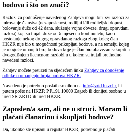
bodova i što on znači?
Razlozi za podnošenje navedenog Zahtjeva mogu biti svi razlozi za
mirovanje članstva (nezaposlenost, rodiljni i/ili roditeljski dopust,
bolovanje duže od 42 dana, služenje vojne obveze, drugi opravdani
razlozi) koji su trajali duže od 6 mjeseci u kontinuitetu, kao i
postojanje nekog drugog opravdanog razloga zbog kojeg član
HKZR nije bio u mogućnosti prikupljati bodove, a na temelju kojeg
je moguće umanjiti broj bodova koje je član bio obavezan sakupiti u
dvogodišnjem licencnom razdoblju u kojem su trajali prethodno
navedeni razlozi.
Zahtjev možete preuzeti na sljedećem linku
Zahtjev za donošenje
odluke o umanjenju broja bodova HKZR.
Navedeno je potrebno poslati e-mailom na
info@zrtd.hkzr.hr
, ili
putem pošte na HKZR P.P.191 10000 Zagreb ili donijeti osobno u
ured SR ZRTD ili ured HKZR.
Zaposlen/a sam, ali ne u struci. Moram li
plaćati članarinu i skupljati bodove?
Da, ukoliko ste upisani u registar HKZR, potrebno je plaćati