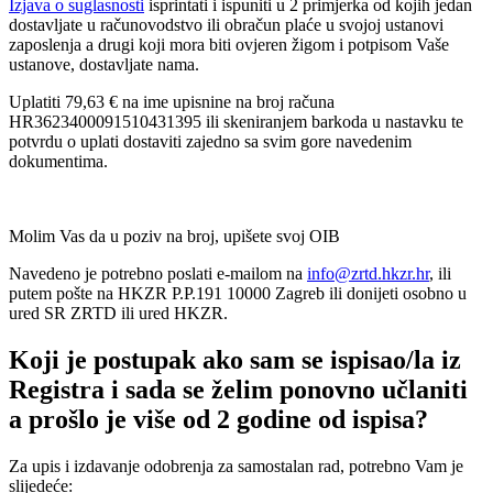
Izjava o suglasnosti
isprintati i ispuniti u 2 primjerka od kojih jedan
dostavljate u računovodstvo ili obračun plaće u svojoj ustanovi
zaposlenja a drugi koji mora biti ovjeren žigom i potpisom Vaše
ustanove, dostavljate nama.
Uplatiti 79,63 € na ime upisnine na broj računa
HR3623400091510431395 ili skeniranjem barkoda u nastavku te
potvrdu o uplati dostaviti zajedno sa svim gore navedenim
dokumentima.
Molim Vas da u poziv na broj, upišete svoj OIB
Navedeno je potrebno poslati e-mailom na
info@zrtd.hkzr.hr
, ili
putem pošte na HKZR P.P.191 10000 Zagreb ili donijeti osobno u
ured SR ZRTD ili ured HKZR.
Koji je postupak ako sam se ispisao/la iz
Registra i sada se želim ponovno učlaniti
a prošlo je više od 2 godine od ispisa?
Za upis i izdavanje odobrenja za samostalan rad, potrebno Vam je
slijedeće: