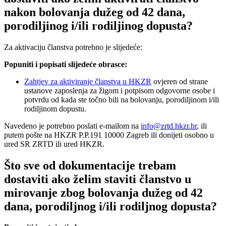
nakon bolovanja dužeg od 42 dana,
porodiljinog i/ili rodiljinog dopusta?
Za aktivaciju članstva potrebno je slijedeće:
Popuniti i popisati slijedeće obrasce:
Zahtjev za aktiviranje članstva u HKZR
ovjeren od strane
ustanove zaposlenja za žigom i potpisom odgovorne osobe i
potvrdu od kada ste točno bili na bolovanju, porodiljinom i/ili
rodiljinom dopustu.
Navedeno je potrebno poslati e-mailom na
info@zrtd.hkzr.hr
, ili
putem pošte na HKZR P.P.191 10000 Zagreb ili donijeti osobno u
ured SR ZRTD ili ured HKZR.
Što sve od dokumentacije trebam
dostaviti ako želim staviti članstvo u
mirovanje zbog bolovanja dužeg od 42
dana, porodiljnog i/ili rodiljnog dopusta?