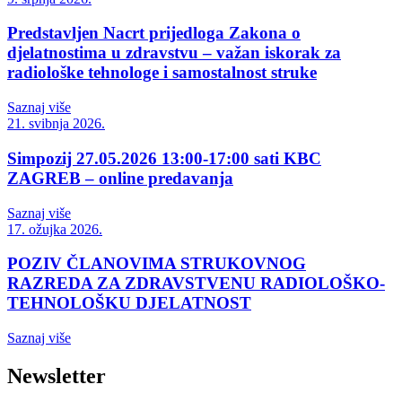
Predstavljen Nacrt prijedloga Zakona o
djelatnostima u zdravstvu – važan iskorak za
radiološke tehnologe i samostalnost struke
Saznaj više
21. svibnja 2026.
Simpozij 27.05.2026 13:00-17:00 sati KBC
ZAGREB – online predavanja
Saznaj više
17. ožujka 2026.
POZIV ČLANOVIMA STRUKOVNOG
RAZREDA ZA ZDRAVSTVENU RADIOLOŠKO-
TEHNOLOŠKU DJELATNOST
Saznaj više
Newsletter