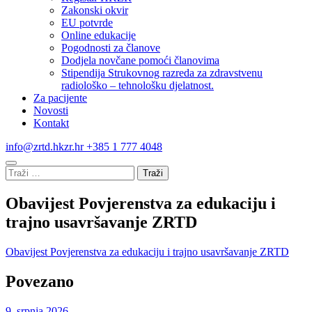
Zakonski okvir
EU potvrde
Online edukacije
Pogodnosti za članove
Dodjela novčane pomoći članovima
Stipendija Strukovnog razreda za zdravstvenu
radiološko – tehnološku djelatnost.
Za pacijente
Novosti
Kontakt
info@zrtd.hkzr.hr
+385 1 777 4048
Traži:
Obavijest Povjerenstva za edukaciju i
trajno usavršavanje ZRTD
Obavijest Povjerenstva za edukaciju i trajno usavršavanje ZRTD
Povezano
9. srpnja 2026.