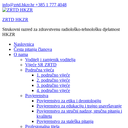
Skip
info@zrtd.hkzr.hr
+385 1 777 4048
to
content
ZRTD HKZR
Strukovni razred za zdravstvenu radiološko-tehnološku djelatnost
HKZR
Naslovnica
Česta pitanja članova
O nama
Voditelj i zamjenik voditelja
Vijeće SR ZRTD
Područna vijeća
1. područno vijeće
2. područno vijeće
3. područno vijeće
4. područno vijeće
Povjerenstva
Povjerenstvo za etiku i deontologiju
Povjerenstvo za edukaciju i trajno usavršavanje
Povjerenstvo za stručni nadzor, stručna pitanja i
kvalitetu
Povjerenstvo za staleška pitanja
Profesionalna tijela