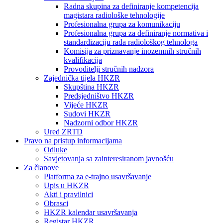
Radna skupina za definiranje kompetencija
magistara radiološke tehnologije
Profesionalna grupa za komunikaciju
Profesionalna grupa za definiranje normativa i
standardizaciju rada radiološkog tehnologa
Komisija za priznavanje inozemnih stručnih
kvalifikacija
Provoditelji stručnih nadzora
Zajednička tijela HKZR
Skupština HKZR
Predsjedništvo HKZR
Vijeće HKZR
Sudovi HKZR
Nadzorni odbor HKZR
Ured ZRTD
Pravo na pristup informacijama
Odluke
Savjetovanja sa zainteresiranom javnošću
Za članove
Platforma za e-trajno usavršavanje
Upis u HKZR
Akti i pravilnici
Obrasci
HKZR kalendar usavršavanja
Registar HKZR