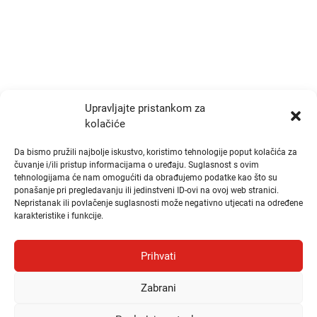
info@zrtd.hkzr.hr
Radno vrijeme
Ponedjeljak i Srijeda:
10:00 - 14:00
Upravljajte pristankom za
kolačiće
Utorak i Četvrtak:
10:00 - 14:00
Da bismo pružili najbolje iskustvo, koristimo tehnologije poput kolačića za
čuvanje i/ili pristup informacijama o uređaju. Suglasnost s ovim
tehnologijama će nam omogućiti da obrađujemo podatke kao što su
Brzi linkovi
ponašanje pri pregledavanju ili jedinstveni ID-ovi na ovoj web stranici.
Nepristanak ili povlačenje suglasnosti može negativno utjecati na određene
karakteristike i funkcije.
Publikacije
Natječaji
Prihvati
Odluke
Zabrani
Česta pitanja i odgovori (FAQ)