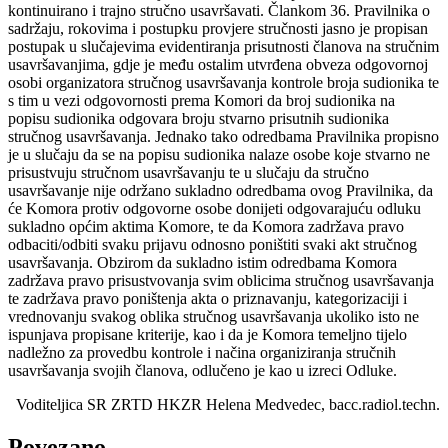
kontinuirano i trajno stručno usavršavati. Člankom 36. Pravilnika o
sadržaju, rokovima i postupku provjere stručnosti jasno je propisan
postupak u slučajevima evidentiranja prisutnosti članova na stručnim
usavršavanjima, gdje je među ostalim utvrđena obveza odgovornoj
osobi organizatora stručnog usavršavanja kontrole broja sudionika te
s tim u vezi odgovornosti prema Komori da broj sudionika na
popisu sudionika odgovara broju stvarno prisutnih sudionika
stručnog usavršavanja. Jednako tako odredbama Pravilnika propisno
je u slučaju da se na popisu sudionika nalaze osobe koje stvarno ne
prisustvuju stručnom usavršavanju te u slučaju da stručno
usavršavanje nije održano sukladno odredbama ovog Pravilnika, da
će Komora protiv odgovorne osobe donijeti odgovarajuću odluku
sukladno općim aktima Komore, te da Komora zadržava pravo
odbaciti/odbiti svaku prijavu odnosno poništiti svaki akt stručnog
usavršavanja. Obzirom da sukladno istim odredbama Komora
zadržava pravo prisustvovanja svim oblicima stručnog usavršavanja
te zadržava pravo poništenja akta o priznavanju, kategorizaciji i
vrednovanju svakog oblika stručnog usavršavanja ukoliko isto ne
ispunjava propisane kriterije, kao i da je Komora temeljno tijelo
nadležno za provedbu kontrole i načina organiziranja stručnih
usavršavanja svojih članova, odlučeno je kao u izreci Odluke.
Voditeljica SR ZRTD HKZR Helena Medvedec, bacc.radiol.techn.
Povezano