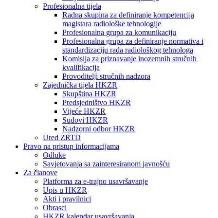
Profesionalna tijela
Radna skupina za definiranje kompetencija
magistara radiološke tehnologije
Profesionalna grupa za komunikaciju
Profesionalna grupa za definiranje normativa i
standardizaciju rada radiološkog tehnologa
Komisija za priznavanje inozemnih stručnih
kvalifikacija
Provoditelji stručnih nadzora
Zajednička tijela HKZR
Skupština HKZR
Predsjedništvo HKZR
Vijeće HKZR
Sudovi HKZR
Nadzorni odbor HKZR
Ured ZRTD
Pravo na pristup informacijama
Odluke
Savjetovanja sa zainteresiranom javnošću
Za članove
Platforma za e-trajno usavršavanje
Upis u HKZR
Akti i pravilnici
Obrasci
HKZR kalendar usavršavanja