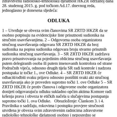
zdravstvenu radiološko-tehnološku djelatnost HKZR održanoj dana
28. studenog 2015. g. pod točkom Ad.17. dnevnog reda,
jednoglasno je donesena sljedeća:
ODLUKA
1 – Utvrđuje se obveza svim članovima SR ZRTD HKZR da se
osobno potpisuju na evidencijske liste prisutnosti sudionika na
stručnim usavršavanjima. 2 – Odgovorna osoba organizatora
stručnog usavršavanja odgovara SR ZRTD HKZR da broj
sudionika na popisu sudionika odgovara broju stvarno prisutnih
sudionika stručnog usavršavanja. 3 – SR ZRTD HKZR zadržava
pravo prisustvovanja na pojedinim oblicima stručnog usavršavanja
putem delegiranih osoba ili putem imenovanih kontrolora od strane
Područnih vijeća, odnosno drugih tijela SR radi kontrole i nadzora
postupaka iz točke 1., ove Odluke. 4 – SR ZRTD HKZR će
odbaciti/odbiti svaku prijavu odnosno poništiti svaki akt stručnog
usavršavanja ako je proveden suprotno točki 1. ove Odluke 5 – SR
ZRTD HKZR će protiv članova i odgovorne osobe organizatora
donijeti odgovarajuću odluku sukladno općim aktima Komore radi
kršenja prava i obveza te etičkih načela u slučajevima postupanja
suprotno točki 1. ova Odluke. Obrazloženje: Člankom 3. i 4.
Pravilnika o sadržaju, rokovima i postupku provjere stručnosti
utvrđena je obveza svim zdravstvenim radnicima zdravstvene
radiološko tehnološke djelatnosti osobno i neposredno se