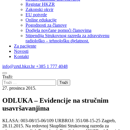
Registar HKZR
Zakonski okvir
EU potvrde
Online edukacije
Pogodnosti za članove
Dodjela novčane pomoći članovima
Stipendija Strukovnog razreda za zdravstvenu
radiološko – tehnološku djelatnost.
Za pacijente
Novosti
Kontakt
info@zrtd.hkzr.hr
+385 1 777 4048
Traži:
27. prosinca 2015.
ODLUKA – Evidencije na stručnim
usavršavanjima
KLASA: 003-08/15-06/109 URBROJ: 351/08-15-25 Zagreb,
28.11.2015. Na redovnoj Skupštini Strukovnog razreda za