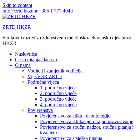
Skip to content
info@zrtd.hkzr.hr
+385 1 777 4048
ZRTD HKZR
Strukovni razred za zdravstvenu radiološko-tehnološku djelatnost
HKZR
Naslovnica
Česta pitanja članova
O nama
Voditelj i zamjenik voditelja
Vijeće SR ZRTD
Područna vijeća
1. područno vijeće
2. područno vijeće
3. područno vijeće
4. područno vijeće
Povjerenstva
Povjerenstvo za etiku i deontologiju
Povjerenstvo za edukaciju i trajno usavršavanje
Povjerenstvo za stručni nadzor, stručna pitanja i
kvalitetu
Povjerenstvo za staleška pitanja