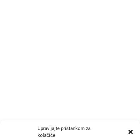
Kontakt
Trg Drage Iblera 9/III
p.p. 191, Zagreb 10000
+385 1 777 4048
info@zrtd.hkzr.hr
Radno vrijeme
Ponedjeljak i Srijeda:
10:00 - 14:00
Upravljajte pristankom za
kolačiće
Utorak i Četvrtak: