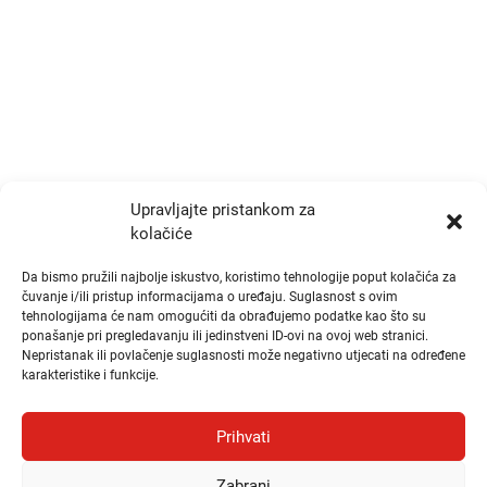
+385 1 777 4048
info@zrtd.hkzr.hr
Radno vrijeme
Ponedjeljak i Srijeda:
10:00 - 14:00
Upravljajte pristankom za
kolačiće
Utorak i Četvrtak:
10:00 - 14:00
Da bismo pružili najbolje iskustvo, koristimo tehnologije poput kolačića za
čuvanje i/ili pristup informacijama o uređaju. Suglasnost s ovim
tehnologijama će nam omogućiti da obrađujemo podatke kao što su
Brzi linkovi
ponašanje pri pregledavanju ili jedinstveni ID-ovi na ovoj web stranici.
Nepristanak ili povlačenje suglasnosti može negativno utjecati na određene
karakteristike i funkcije.
Publikacije
Natječaji
Prihvati
Odluke
Zabrani