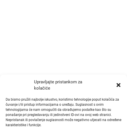
Trg Drage Iblera 9/III
p.p. 191, Zagreb 10000
+385 1 777 4048
info@zrtd.hkzr.hr
Radno vrijeme
Ponedjeljak i Srijeda:
10:00 - 14:00
Upravljajte pristankom za
kolačiće
Utorak i Četvrtak:
10:00 - 14:00
Da bismo pružili najbolje iskustvo, koristimo tehnologije poput kolačića za
čuvanje i/ili pristup informacijama o uređaju. Suglasnost s ovim
tehnologijama će nam omogućiti da obrađujemo podatke kao što su
Brzi linkovi
ponašanje pri pregledavanju ili jedinstveni ID-ovi na ovoj web stranici.
Nepristanak ili povlačenje suglasnosti može negativno utjecati na određene
karakteristike i funkcije.