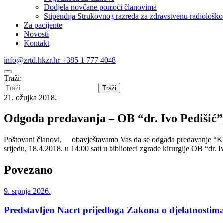
Dodjela novčane pomoći članovima
Stipendija Strukovnog razreda za zdravstvenu radiološko 
Za pacijente
Novosti
Kontakt
info@zrtd.hkzr.hr
+385 1 777 4048
Traži:
21. ožujka 2018.
Odgoda predavanja – OB “dr. Ivo Pedišić”
Poštovani članovi, obavještavamo Vas da se odgađa predavanje “Kon
srijedu, 18.4.2018. u 14:00 sati u biblioteci zgrade kirurgije OB “
Povezano
9. srpnja 2026.
Predstavljen Nacrt prijedloga Zakona o djelatnostima