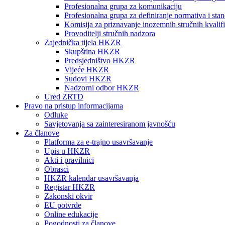
Profesionalna grupa za komunikaciju
Profesionalna grupa za definiranje normativa i sta
Komisija za priznavanje inozemnih stručnih kvalifi
Provoditelji stručnih nadzora
Zajednička tijela HKZR
Skupština HKZR
Predsjedništvo HKZR
Vijeće HKZR
Sudovi HKZR
Nadzorni odbor HKZR
Ured ZRTD
Pravo na pristup informacijama
Odluke
Savjetovanja sa zainteresiranom javnošću
Za članove
Platforma za e-trajno usavršavanje
Upis u HKZR
Akti i pravilnici
Obrasci
HKZR kalendar usavršavanja
Registar HKZR
Zakonski okvir
EU potvrde
Online edukacije
Pogodnosti za članove