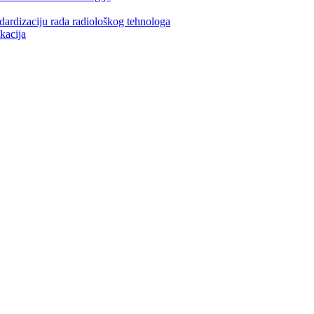
ndardizaciju rada radiološkog tehnologa
kacija