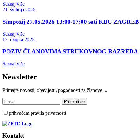
Saznaj više
21. svibnja 2026.
Simpozij 27.05.2026 13:00-17:00 sati KBC ZAGREB 
Saznaj više
17. ožujka 2026.
POZIV ČLANOVIMA STRUKOVNOG RAZREDA
Saznaj više
Newsletter
Primajte novosti, obavijesti, pogodnosti za članove ...
prihvaćam pravila privatnosti
Kontakt