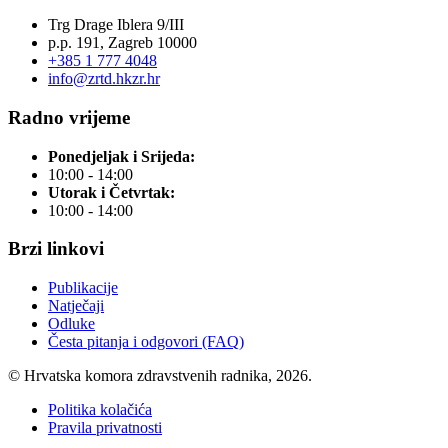
Trg Drage Iblera 9/III
p.p. 191, Zagreb 10000
+385 1 777 4048
info@zrtd.hkzr.hr
Radno vrijeme
Ponedjeljak i Srijeda:
10:00 - 14:00
Utorak i Četvrtak:
10:00 - 14:00
Brzi linkovi
Publikacije
Natječaji
Odluke
Česta pitanja i odgovori (FAQ)
© Hrvatska komora zdravstvenih radnika, 2026.
Politika kolačića
Pravila privatnosti