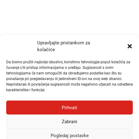
Radno vrijeme
Ponedjeljak i Srijeda:
10:00 - 14:00
Upravljajte pristankom za
kolačiće
Utorak i Četvrtak:
10:00 - 14:00
Da bismo pružili najbolje iskustvo, koristimo tehnologije poput kolačića za
čuvanje i/ili pristup informacijama o uređaju. Suglasnost s ovim
tehnologijama će nam omogućiti da obrađujemo podatke kao što su
Brzi linkovi
ponašanje pri pregledavanju ili jedinstveni ID-ovi na ovoj web stranici.
Nepristanak ili povlačenje suglasnosti može negativno utjecati na određene
karakteristike i funkcije.
Publikacije
Natječaji
Prihvati
Odluke
Zabrani
Česta pitanja i odgovori (FAQ)
Pogledaj postavke
© Hrvatska komora zdravstvenih radnika, 2026.