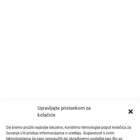
Kontakt
Trg Drage Iblera 9/III
p.p. 191, Zagreb 10000
+385 1 777 4048
info@zrtd.hkzr.hr
Radno vrijeme
Ponedjeljak i Srijeda:
10:00 - 14:00
Upravljajte pristankom za
kolačiće
Utorak i Četvrtak:
10:00 - 14:00
Da bismo pružili najbolje iskustvo, koristimo tehnologije poput kolačića za
čuvanje i/ili pristup informacijama o uređaju. Suglasnost s ovim
tehnologijama će nam omogućiti da obrađujemo podatke kao što su