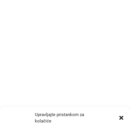
Kontakt
Trg Drage Iblera 9/III
p.p. 191, Zagreb 10000
+385 1 777 4048
info@zrtd.hkzr.hr
Radno vrijeme
Ponedjeljak i Srijeda:
10:00 - 14:00
Upravljajte pristankom za
kolačiće
Utorak i Četvrtak: