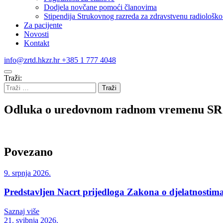
Dodjela novčane pomoći članovima
Stipendija Strukovnog razreda za zdravstvenu radiološko 
Za pacijente
Novosti
Kontakt
info@zrtd.hkzr.hr
+385 1 777 4048
Traži:
Odluka o uredovnom radnom vremenu S
Povezano
9. srpnja 2026.
Predstavljen Nacrt prijedloga Zakona o djelatnostima
Saznaj više
21. svibnja 2026.