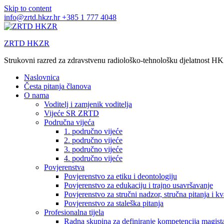
Skip to content
info@zrtd.hkzr.hr
+385 1 777 4048
ZRTD HKZR
Strukovni razred za zdravstvenu radiološko-tehnološku djelatnost H
Naslovnica
Česta pitanja članova
O nama
Voditelj i zamjenik voditelja
Vijeće SR ZRTD
Područna vijeća
1. područno vijeće
2. područno vijeće
3. područno vijeće
4. područno vijeće
Povjerenstva
Povjerenstvo za etiku i deontologiju
Povjerenstvo za edukaciju i trajno usavršavanje
Povjerenstvo za stručni nadzor, stručna pitanja i kv
Povjerenstvo za staleška pitanja
Profesionalna tijela
Radna skupina za definiranje kompetencija magista