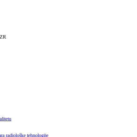
KZR
alitetu
ra radiološke tehnologije