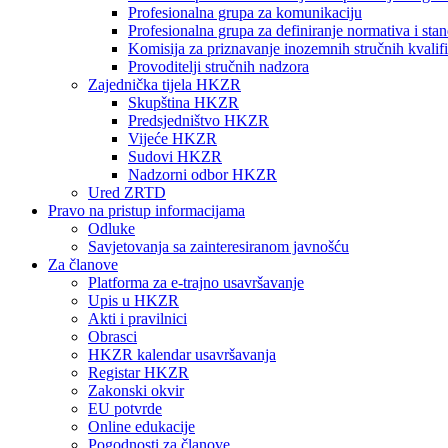
Profesionalna grupa za komunikaciju
Profesionalna grupa za definiranje normativa i sta
Komisija za priznavanje inozemnih stručnih kvalifi
Provoditelji stručnih nadzora
Zajednička tijela HKZR
Skupština HKZR
Predsjedništvo HKZR
Vijeće HKZR
Sudovi HKZR
Nadzorni odbor HKZR
Ured ZRTD
Pravo na pristup informacijama
Odluke
Savjetovanja sa zainteresiranom javnošću
Za članove
Platforma za e-trajno usavršavanje
Upis u HKZR
Akti i pravilnici
Obrasci
HKZR kalendar usavršavanja
Registar HKZR
Zakonski okvir
EU potvrde
Online edukacije
Pogodnosti za članove