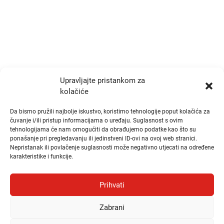
info@zrtd.hkzr.hr
Radno vrijeme
Ponedjeljak i Srijeda:
10:00 - 14:00
Upravljajte pristankom za
kolačiće
Utorak i Četvrtak:
10:00 - 14:00
Da bismo pružili najbolje iskustvo, koristimo tehnologije poput kolačića za
čuvanje i/ili pristup informacijama o uređaju. Suglasnost s ovim
tehnologijama će nam omogućiti da obrađujemo podatke kao što su
Brzi linkovi
ponašanje pri pregledavanju ili jedinstveni ID-ovi na ovoj web stranici.
Nepristanak ili povlačenje suglasnosti može negativno utjecati na određene
karakteristike i funkcije.
Publikacije
Natječaji
Prihvati
Odluke
Zabrani
Česta pitanja i odgovori (FAQ)