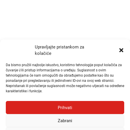
info@zrtd.hkzr.hr
Radno vrijeme
Ponedjeljak i Srijeda:
10:00 - 14:00
Upravljajte pristankom za
kolačiće
Utorak i Četvrtak:
10:00 - 14:00
Da bismo pružili najbolje iskustvo, koristimo tehnologije poput kolačića za
čuvanje i/ili pristup informacijama o uređaju. Suglasnost s ovim
tehnologijama će nam omogućiti da obrađujemo podatke kao što su
Brzi linkovi
ponašanje pri pregledavanju ili jedinstveni ID-ovi na ovoj web stranici.
Nepristanak ili povlačenje suglasnosti može negativno utjecati na određene
karakteristike i funkcije.
Publikacije
Natječaji
Prihvati
Odluke
Zabrani
Česta pitanja i odgovori (FAQ)