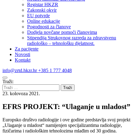
Registar HKZR
Zakonski okvir
EU potvrde
Online edukacije
Pogodnosti za članove
Dodjela novčane pomoći članovima
Stipendija Strukovnog razreda za zdravstvenu
radiološko – tehnološku djelatnost.
Za pacijente
Novosti
Kontakt
info@zrtd.hkzr.hr
+385 1 777 4048
Traži:
23. kolovoza 2021.
EFRS PROJEKT: “Ulaganje u mladost”
Europsko društvo radiologije i ove godine predstavlja svoj projekt
„Ulaganje u mladost“ namijenjen specijalizantima radiologije,
fizičarima i radiološkim tehnolozima mlađim od 30 godina.