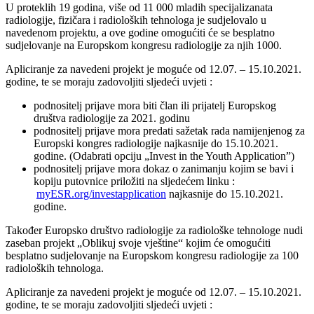
U proteklih 19 godina, više od 11 000 mladih specijalizanata
radiologije, fizičara i radioloških tehnologa je sudjelovalo u
navedenom projektu, a ove godine omogućiti će se besplatno
sudjelovanje na Europskom kongresu radiologije za njih 1000.
Apliciranje za navedeni projekt je moguće od 12.07. – 15.10.2021.
godine, te se moraju zadovoljiti sljedeći uvjeti :
podnositelj prijave mora biti član ili prijatelj Europskog
društva radiologije za 2021. godinu
podnositelj prijave mora predati sažetak rada namijenjenog za
Europski kongres radiologije najkasnije do 15.10.2021.
godine. (Odabrati opciju „Invest in the Youth Application”)
podnositelj prijave mora dokaz o zanimanju kojim se bavi i
kopiju putovnice priložiti na sljedećem linku :
myESR.org/investapplication
najkasnije do 15.10.2021.
godine.
Također Europsko društvo radiologije za radiološke tehnologe nudi
zaseban projekt „Oblikuj svoje vještine“ kojim će omogućiti
besplatno sudjelovanje na Europskom kongresu radiologije za 100
radioloških tehnologa.
Apliciranje za navedeni projekt je moguće od 12.07. – 15.10.2021.
godine, te se moraju zadovoljiti sljedeći uvjeti :