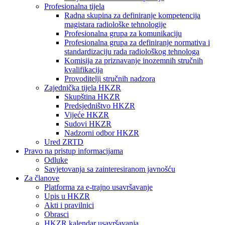
Profesionalna tijela
Radna skupina za definiranje kompetencija
magistara radiološke tehnologije
Profesionalna grupa za komunikaciju
Profesionalna grupa za definiranje normativa i
standardizaciju rada radiološkog tehnologa
Komisija za priznavanje inozemnih stručnih
kvalifikacija
Provoditelji stručnih nadzora
Zajednička tijela HKZR
Skupština HKZR
Predsjedništvo HKZR
Vijeće HKZR
Sudovi HKZR
Nadzorni odbor HKZR
Ured ZRTD
Pravo na pristup informacijama
Odluke
Savjetovanja sa zainteresiranom javnošću
Za članove
Platforma za e-trajno usavršavanje
Upis u HKZR
Akti i pravilnici
Obrasci
HKZR kalendar usavršavanja