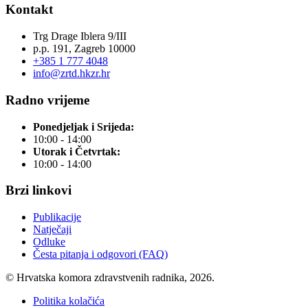
Kontakt
Trg Drage Iblera 9/III
p.p. 191, Zagreb 10000
+385 1 777 4048
info@zrtd.hkzr.hr
Radno vrijeme
Ponedjeljak i Srijeda:
10:00 - 14:00
Utorak i Četvrtak:
10:00 - 14:00
Brzi linkovi
Publikacije
Natječaji
Odluke
Česta pitanja i odgovori (FAQ)
© Hrvatska komora zdravstvenih radnika, 2026.
Politika kolačića