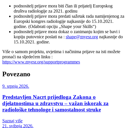
podnositelj prijave mora biti član ili prijatelj Europskog
društva radiologije za 2021. godinu
podnositelj prijave mora predati sažetak rada namijenjenog za
Europski kongres radiologije najkasnije do 15.10.2021.
godine. (Odabrati opciju „Shape your Skills“)
podnositelj prijave mora dokaz o zanimanju kojim se bavi i
kopiju putovnice poslati na :
shape@myesr.org
najkasnije do
15.10.2021. godine.
Više o samom projektu, uvjetima i načinima prijave na isti možete
pronaći na sljedećem linku :
https://www.myesr.org/supportprogrammes
Povezano
9. srpnja 2026.
Predstavljen Nacrt prijedloga Zakona o
djelatnostima u zdravstvu – važan iskorak za
radiološke tehnologe i samostalnost struke
Saznaj više
21. svibnja 2026.