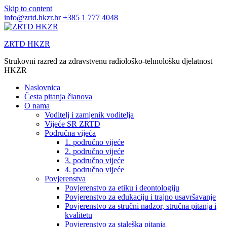
Skip to content
info@zrtd.hkzr.hr
+385 1 777 4048
ZRTD HKZR
Strukovni razred za zdravstvenu radiološko-tehnološku djelatnost
HKZR
Naslovnica
Česta pitanja članova
O nama
Voditelj i zamjenik voditelja
Vijeće SR ZRTD
Područna vijeća
1. područno vijeće
2. područno vijeće
3. područno vijeće
4. područno vijeće
Povjerenstva
Povjerenstvo za etiku i deontologiju
Povjerenstvo za edukaciju i trajno usavršavanje
Povjerenstvo za stručni nadzor, stručna pitanja i
kvalitetu
Povjerenstvo za staleška pitanja