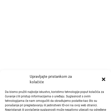
Kontakt
Trg Drage Iblera 9/III
p.p. 191, Zagreb 10000
+385 1 777 4048
info@zrtd.hkzr.hr
Radno vrijeme
Ponedjeljak i Srijeda:
10:00 - 14:00
Upravljajte pristankom za
kolačiće
Utorak i Četvrtak:
10:00 - 14:00
Da bismo pružili najbolje iskustvo, koristimo tehnologije poput kolačića za
čuvanje i/ili pristup informacijama o uređaju. Suglasnost s ovim
tehnologijama će nam omogućiti da obrađujemo podatke kao što su
Brzi linkovi
ponašanje pri pregledavanju ili jedinstveni ID-ovi na ovoj web stranici.
Nepristanak ili povlačenje suglasnosti može negativno utjecati na određene