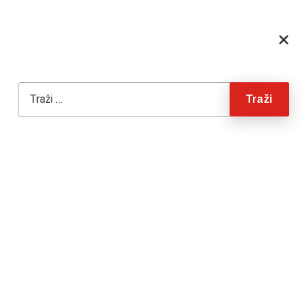
Skip to content
29. studenoga 2021.
Traži:
NATJEČAJ ZA PROVODITELJE
STRUČNIH NADZORA ZA SR
ZRTD
Temeljem članka 6. Pravilnika o stručnom nadzoru HKZR,
Povjerenstvo za stručni nadzor, stručna pitanja i kvalitetu
Strukovnog razreda za zdravstvenu radiološko-tehnološku
djelatnost raspisuje: