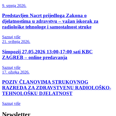
9. srpnja 2026.
Predstavljen Nacrt prijedloga Zakona o
djelatnostima u zdravstvu – važan iskorak za
radiološke tehnologe i samostalnost struke
Saznaj više
21. svibnja 2026.
Simpozij 27.05.2026 13:00-17:00 sati KBC
ZAGREB – online predavanja
Saznaj više
17. ožujka 2026.
POZIV ČLANOVIMA STRUKOVNOG
RAZREDA ZA ZDRAVSTVENU RADIOLOŠKO-
TEHNOLOŠKU DJELATNOST
Saznaj više
Newsletter