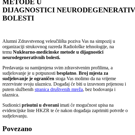
METODE U
DIJAGNOSTICI NEURODEGENERATI
BOLESTI
Alumni Zdravstvenog veleučilišta poziva Vas na simpozij u
organizaciji strukovnog razreda Radiološke tehnologije, na
temu
Nuklearno-medicinske metode u dijagnostici
neurodegenerativnih bolesti.
Predavanja su namijenjena svim zdravstvenim profilima, a
sudjelovanje je u potpunosti
besplatno
.
Broj mjesta za
sudjelovanje je ograničen
stoga Vas molimo da na vrijeme
rezervirate svoju ulaznicu. Događaj će biti u izravnom prijenosu i
putem službenih
stranica društvenih mreža
, bez bodovanja i
ulaznica.
Sudionici
prisutni u dvorani
imati će mogućnost upisa na
evidencijske liste HKZR te će nakon događaja zaprimiti potvrde o
sudjelovanju.
Povezano