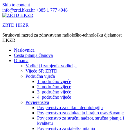
Skip to content
info@zrtd.hkzr.hr
+385 1 777 4048
ZRTD HKZR
Strukovni razred za zdravstvenu radiološko-tehnološku djelatnost
HKZR
Naslovnica
Česta pitanja članova
O nama
Voditelj i zamjenik voditelja
Vijeće SR ZRTD
Područna vijeća
1. područno vijeće
2. područno vijeće
3. područno vijeće
4. područno vijeće
Povjerenstva
Povjerenstvo za etiku i deontologiju
Povjerenstvo za edukaciju i trajno usavršavanje
Povjerenstvo za stručni nadzor, stručna pitanja i
kvalitetu
Povjerenstvo za staleška pitanja