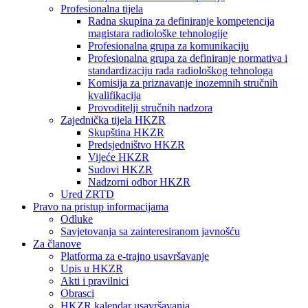
Profesionalna tijela
Radna skupina za definiranje kompetencija
magistara radiološke tehnologije
Profesionalna grupa za komunikaciju
Profesionalna grupa za definiranje normativa i
standardizaciju rada radiološkog tehnologa
Komisija za priznavanje inozemnih stručnih
kvalifikacija
Provoditelji stručnih nadzora
Zajednička tijela HKZR
Skupština HKZR
Predsjedništvo HKZR
Vijeće HKZR
Sudovi HKZR
Nadzorni odbor HKZR
Ured ZRTD
Pravo na pristup informacijama
Odluke
Savjetovanja sa zainteresiranom javnošću
Za članove
Platforma za e-trajno usavršavanje
Upis u HKZR
Akti i pravilnici
Obrasci
HKZR kalendar usavršavanja