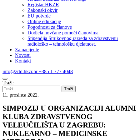
Registar HKZR
Zakonski okvir
EU potvrde
Online edukacije
Pogodnosti za članove
Dodjela novčane pomoći članovima
Stipendija Strukovnog razreda za zdravstvenu
radiološko – tehnološku djelatnost.
Za pacijente
Novosti
Kontakt
info@zrtd.hkzr.hr
+385 1 777 4048
Traži:
11. prosinca 2022.
SIMPOZIJ U ORGANIZACIJI ALUMNI
KLUBA ZDRAVSTVENOG
VELEUČILIŠTA U ZAGREBU:
NUKLEARNO – MEDICINSKE