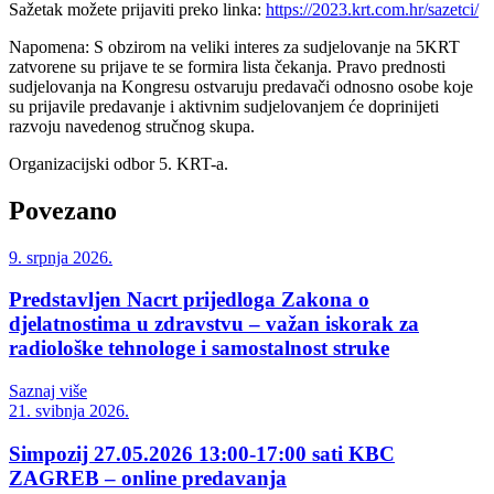
Sažetak možete prijaviti preko linka:
https://2023.krt.com.hr/sazetci/
Napomena: S obzirom na veliki interes za sudjelovanje na 5KRT
zatvorene su prijave te se formira lista čekanja. Pravo prednosti
sudjelovanja na Kongresu ostvaruju predavači odnosno osobe koje
su prijavile predavanje i aktivnim sudjelovanjem će doprinijeti
razvoju navedenog stručnog skupa.
Organizacijski odbor 5. KRT-a.
Povezano
9. srpnja 2026.
Predstavljen Nacrt prijedloga Zakona o
djelatnostima u zdravstvu – važan iskorak za
radiološke tehnologe i samostalnost struke
Saznaj više
21. svibnja 2026.
Simpozij 27.05.2026 13:00-17:00 sati KBC
ZAGREB – online predavanja