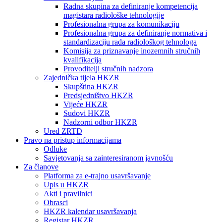
Radna skupina za definiranje kompetencija
magistara radiološke tehnologije
Profesionalna grupa za komunikaciju
Profesionalna grupa za definiranje normativa i
standardizaciju rada radiološkog tehnologa
Komisija za priznavanje inozemnih stručnih
kvalifikacija
Provoditelji stručnih nadzora
Zajednička tijela HKZR
Skupština HKZR
Predsjedništvo HKZR
Vijeće HKZR
Sudovi HKZR
Nadzorni odbor HKZR
Ured ZRTD
Pravo na pristup informacijama
Odluke
Savjetovanja sa zainteresiranom javnošću
Za članove
Platforma za e-trajno usavršavanje
Upis u HKZR
Akti i pravilnici
Obrasci
HKZR kalendar usavršavanja
Registar HKZR