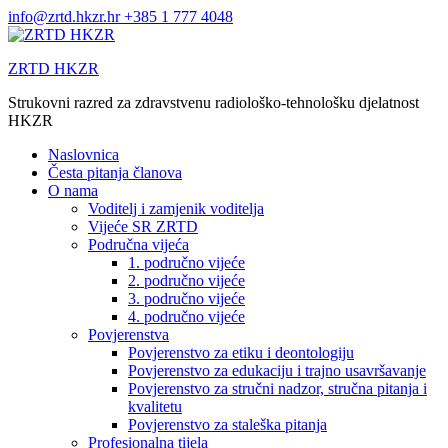
Skip
info@zrtd.hkzr.hr
+385 1 777 4048
to
content
ZRTD HKZR
Strukovni razred za zdravstvenu radiološko-tehnološku djelatnost
HKZR
Naslovnica
Česta pitanja članova
O nama
Voditelj i zamjenik voditelja
Vijeće SR ZRTD
Područna vijeća
1. područno vijeće
2. područno vijeće
3. područno vijeće
4. područno vijeće
Povjerenstva
Povjerenstvo za etiku i deontologiju
Povjerenstvo za edukaciju i trajno usavršavanje
Povjerenstvo za stručni nadzor, stručna pitanja i
kvalitetu
Povjerenstvo za staleška pitanja
Profesionalna tijela