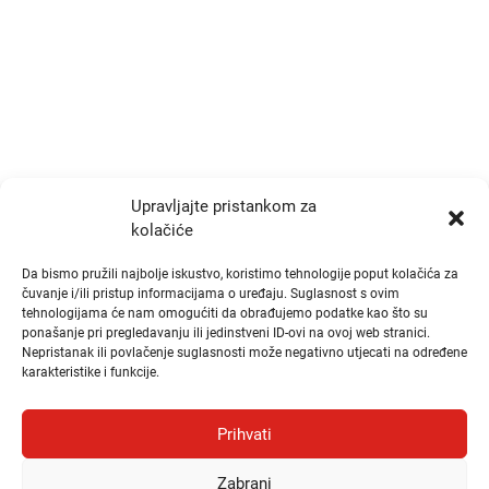
+385 1 777 4048
info@zrtd.hkzr.hr
Radno vrijeme
Ponedjeljak i Srijeda:
10:00 - 14:00
Upravljajte pristankom za
kolačiće
Utorak i Četvrtak:
10:00 - 14:00
Da bismo pružili najbolje iskustvo, koristimo tehnologije poput kolačića za
čuvanje i/ili pristup informacijama o uređaju. Suglasnost s ovim
tehnologijama će nam omogućiti da obrađujemo podatke kao što su
Brzi linkovi
ponašanje pri pregledavanju ili jedinstveni ID-ovi na ovoj web stranici.
Nepristanak ili povlačenje suglasnosti može negativno utjecati na određene
karakteristike i funkcije.
Publikacije
Natječaji
Prihvati
Odluke
Zabrani
Česta pitanja i odgovori (FAQ)