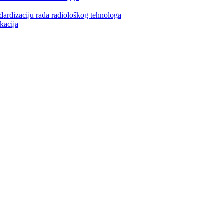
ndardizaciju rada radiološkog tehnologa
kacija