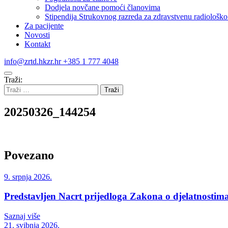
Dodjela novčane pomoći članovima
Stipendija Strukovnog razreda za zdravstvenu radiološko 
Za pacijente
Novosti
Kontakt
info@zrtd.hkzr.hr
+385 1 777 4048
Traži:
20250326_144254
Povezano
9. srpnja 2026.
Predstavljen Nacrt prijedloga Zakona o djelatnostima
Saznaj više
21. svibnja 2026.