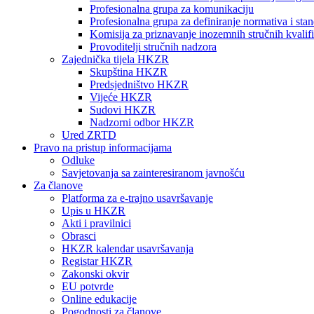
Profesionalna grupa za komunikaciju
Profesionalna grupa za definiranje normativa i sta
Komisija za priznavanje inozemnih stručnih kvalifi
Provoditelji stručnih nadzora
Zajednička tijela HKZR
Skupština HKZR
Predsjedništvo HKZR
Vijeće HKZR
Sudovi HKZR
Nadzorni odbor HKZR
Ured ZRTD
Pravo na pristup informacijama
Odluke
Savjetovanja sa zainteresiranom javnošću
Za članove
Platforma za e-trajno usavršavanje
Upis u HKZR
Akti i pravilnici
Obrasci
HKZR kalendar usavršavanja
Registar HKZR
Zakonski okvir
EU potvrde
Online edukacije
Pogodnosti za članove