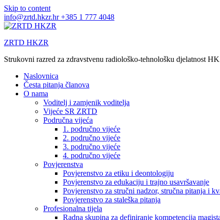
Skip to content
info@zrtd.hkzr.hr
+385 1 777 4048
ZRTD HKZR
Strukovni razred za zdravstvenu radiološko-tehnološku djelatnost H
Naslovnica
Česta pitanja članova
O nama
Voditelj i zamjenik voditelja
Vijeće SR ZRTD
Područna vijeća
1. područno vijeće
2. područno vijeće
3. područno vijeće
4. područno vijeće
Povjerenstva
Povjerenstvo za etiku i deontologiju
Povjerenstvo za edukaciju i trajno usavršavanje
Povjerenstvo za stručni nadzor, stručna pitanja i kv
Povjerenstvo za staleška pitanja
Profesionalna tijela
Radna skupina za definiranje kompetencija magista