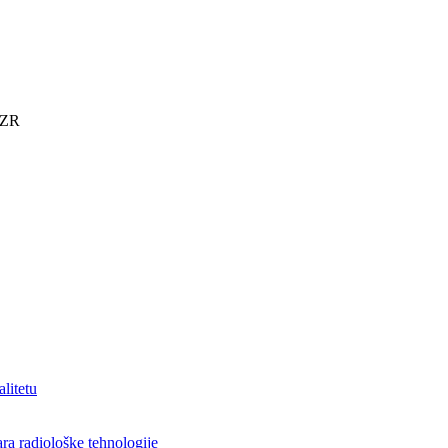
KZR
alitetu
ra radiološke tehnologije