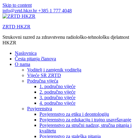
Skip to content
info@zrtd.hkzr.hr
+385 1 777 4048
ZRTD HKZR
Strukovni razred za zdravstvenu radiološko-tehnološku djelatnost
HKZR
Naslovnica
Česta pitanja članova
O nama
Voditelj i zamjenik voditelja
Vijeće SR ZRTD
Područna vijeća
1. područno vijeće
2. područno vijeće
3. područno vijeće
4. područno vijeće
Povjerenstva
Povjerenstvo za etiku i deontologiju
Povjerenstvo za edukaciju i trajno usavršavanje
Povjerenstvo za stručni nadzor, stručna pitanja i
kvalitetu
Povjerenstvo za staleška pitanja