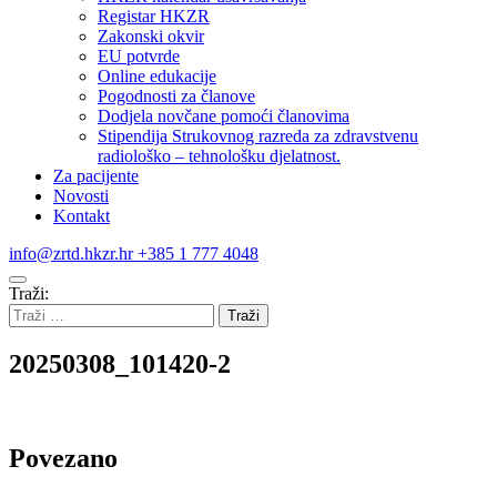
Registar HKZR
Zakonski okvir
EU potvrde
Online edukacije
Pogodnosti za članove
Dodjela novčane pomoći članovima
Stipendija Strukovnog razreda za zdravstvenu
radiološko – tehnološku djelatnost.
Za pacijente
Novosti
Kontakt
info@zrtd.hkzr.hr
+385 1 777 4048
Traži:
20250308_101420-2
Povezano