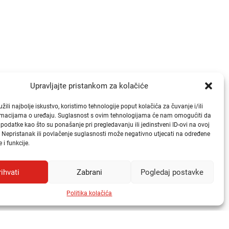
Brzi linkovi
Upravljajte pristankom za kolačiće
Publikacije
ili najbolje iskustvo, koristimo tehnologije poput kolačića za čuvanje i/ili
ormacijama o uređaju. Suglasnost s ovim tehnologijama će nam omogućiti da
Natječaji
odatke kao što su ponašanje pri pregledavanju ili jedinstveni ID-ovi na ovoj
Odluke
. Nepristanak ili povlačenje suglasnosti može negativno utjecati na određene
 i funkcije.
Česta pitanja i odgovori (FAQ)
rihvati
Zabrani
Pogledaj postavke
Politika kolačića
ivatnosti