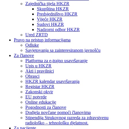
Zajednička tijela HKZR
Skupština HKZR
Predsjedništvo HKZR
Vijeće HKZR
Sudovi HKZR
Nadzorni odbor HKZR
Ured ZRTD
Pravo na pristup informacijama
Odluke
Savjetovanja sa zainteresiranom javnošću
Za članove
Platforma za e-trajno usavršavanje
Upis u HKZR
Akti i pravilnici
Obrasci
HKZR kalendar usavršavanja
Registar HKZR
Zakonski okvir
EU potvrde
Online edukacije
Pogodnosti za članove
Dodjela novčane pomoći članovima
Stipendija Strukovnog razreda za zdravstvenu
radiološko – tehnološku djelatnost.
Za pacijente