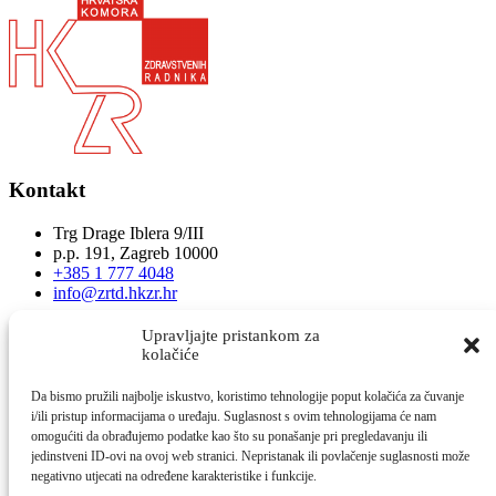
Kontakt
Trg Drage Iblera 9/III
p.p. 191, Zagreb 10000
+385 1 777 4048
info@zrtd.hkzr.hr
Radno vrijeme
Upravljajte pristankom za
kolačiće
Ponedjeljak i Srijeda:
Da bismo pružili najbolje iskustvo, koristimo tehnologije poput kolačića za čuvanje
10:00 - 14:00
i/ili pristup informacijama o uređaju. Suglasnost s ovim tehnologijama će nam
Utorak i Četvrtak:
omogućiti da obrađujemo podatke kao što su ponašanje pri pregledavanju ili
10:00 - 14:00
jedinstveni ID-ovi na ovoj web stranici. Nepristanak ili povlačenje suglasnosti može
negativno utjecati na određene karakteristike i funkcije.
Brzi linkovi