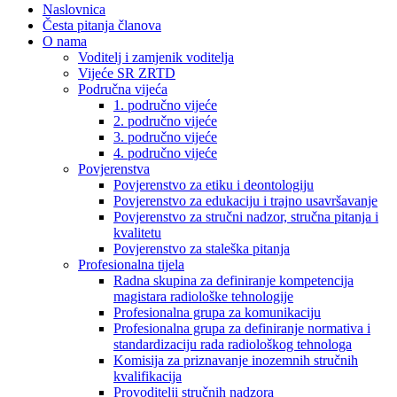
Naslovnica
Česta pitanja članova
O nama
Voditelj i zamjenik voditelja
Vijeće SR ZRTD
Područna vijeća
1. područno vijeće
2. područno vijeće
3. područno vijeće
4. područno vijeće
Povjerenstva
Povjerenstvo za etiku i deontologiju
Povjerenstvo za edukaciju i trajno usavršavanje
Povjerenstvo za stručni nadzor, stručna pitanja i
kvalitetu
Povjerenstvo za staleška pitanja
Profesionalna tijela
Radna skupina za definiranje kompetencija
magistara radiološke tehnologije
Profesionalna grupa za komunikaciju
Profesionalna grupa za definiranje normativa i
standardizaciju rada radiološkog tehnologa
Komisija za priznavanje inozemnih stručnih
kvalifikacija
Provoditelji stručnih nadzora