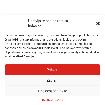
Radno vrijeme
Ponedjeljak i Srijeda:
10:00 - 14:00
Upravljajte pristankom za
kolačiće
Utorak i Četvrtak:
10:00 - 14:00
Da bismo pružili najbolje iskustvo, koristimo tehnologije poput kolačića za
čuvanje i/ili pristup informacijama o uređaju. Suglasnost s ovim
tehnologijama će nam omogućiti da obrađujemo podatke kao što su
Brzi linkovi
ponašanje pri pregledavanju ili jedinstveni ID-ovi na ovoj web stranici.
Nepristanak ili povlačenje suglasnosti može negativno utjecati na određene
karakteristike i funkcije.
Publikacije
Natječaji
Prihvati
Odluke
Zabrani
Česta pitanja i odgovori (FAQ)
Pogledaj postavke
© Hrvatska komora zdravstvenih radnika, 2026.
Politika kolačića
Pravila privatnosti
Politika kolačića