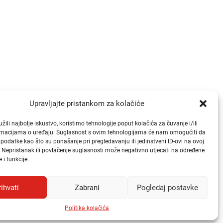
Brzi linkovi
Upravljajte pristankom za kolačiće
Publikacije
ili najbolje iskustvo, koristimo tehnologije poput kolačića za čuvanje i/ili
ormacijama o uređaju. Suglasnost s ovim tehnologijama će nam omogućiti da
Natječaji
odatke kao što su ponašanje pri pregledavanju ili jedinstveni ID-ovi na ovoj
Odluke
. Nepristanak ili povlačenje suglasnosti može negativno utjecati na određene
 i funkcije.
Česta pitanja i odgovori (FAQ)
rihvati
Zabrani
Pogledaj postavke
Politika kolačića
ivatnosti