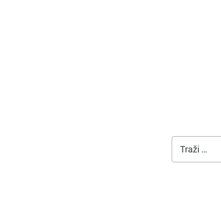
Traži:
Newsletter
Primajte novosti, obavijesti, pogodnosti za članove