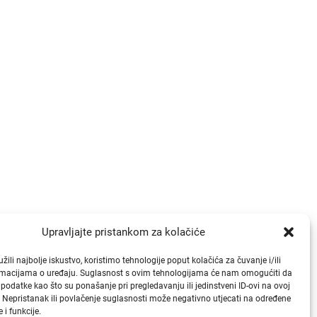
Brzi linkovi
Upravljajte pristankom za kolačiće
Publikacije
ili najbolje iskustvo, koristimo tehnologije poput kolačića za čuvanje i/ili
ormacijama o uređaju. Suglasnost s ovim tehnologijama će nam omogućiti da
Natječaji
odatke kao što su ponašanje pri pregledavanju ili jedinstveni ID-ovi na ovoj
Odluke
. Nepristanak ili povlačenje suglasnosti može negativno utjecati na određene
 i funkcije.