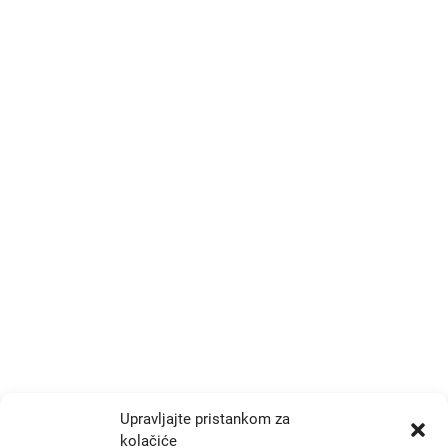
Kontakt
Trg Drage Iblera 9/III
p.p. 191, Zagreb 10000
+385 1 777 4048
info@zrtd.hkzr.hr
Radno vrijeme
Ponedjeljak i Srijeda:
10:00 - 14:00
Upravljajte pristankom za
kolačiće
Utorak i Četvrtak: