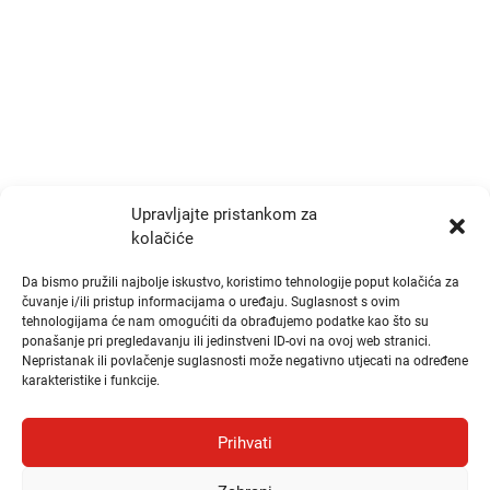
+385 1 777 4048
info@zrtd.hkzr.hr
Radno vrijeme
Ponedjeljak i Srijeda:
10:00 - 14:00
Upravljajte pristankom za
kolačiće
Utorak i Četvrtak:
10:00 - 14:00
Da bismo pružili najbolje iskustvo, koristimo tehnologije poput kolačića za
čuvanje i/ili pristup informacijama o uređaju. Suglasnost s ovim
tehnologijama će nam omogućiti da obrađujemo podatke kao što su
Brzi linkovi
ponašanje pri pregledavanju ili jedinstveni ID-ovi na ovoj web stranici.
Nepristanak ili povlačenje suglasnosti može negativno utjecati na određene
karakteristike i funkcije.
Publikacije
Natječaji
Prihvati
Odluke