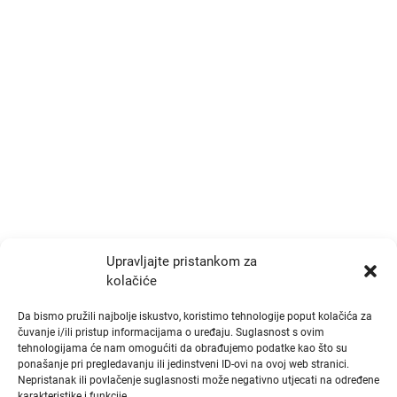
Trg Drage Iblera 9/III
p.p. 191, Zagreb 10000
+385 1 777 4048
info@zrtd.hkzr.hr
Radno vrijeme
Ponedjeljak i Srijeda:
10:00 - 14:00
Upravljajte pristankom za
kolačiće
Utorak i Četvrtak:
10:00 - 14:00
Da bismo pružili najbolje iskustvo, koristimo tehnologije poput kolačića za
čuvanje i/ili pristup informacijama o uređaju. Suglasnost s ovim
tehnologijama će nam omogućiti da obrađujemo podatke kao što su
Brzi linkovi
ponašanje pri pregledavanju ili jedinstveni ID-ovi na ovoj web stranici.
Nepristanak ili povlačenje suglasnosti može negativno utjecati na određene
karakteristike i funkcije.