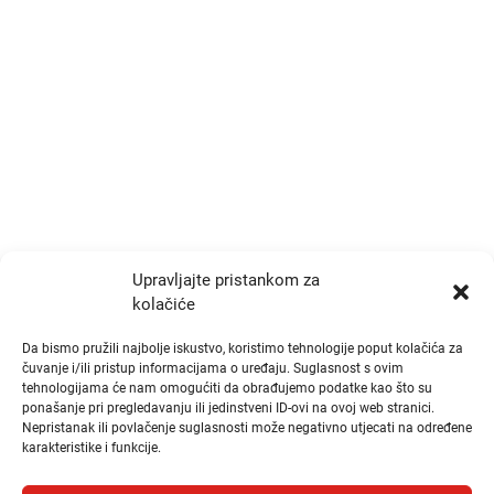
p.p. 191, Zagreb 10000
+385 1 777 4048
info@zrtd.hkzr.hr
Radno vrijeme
Ponedjeljak i Srijeda:
10:00 - 14:00
Upravljajte pristankom za
Utorak i Četvrtak:
kolačiće
10:00 - 14:00
Da bismo pružili najbolje iskustvo, koristimo tehnologije poput kolačića za
čuvanje i/ili pristup informacijama o uređaju. Suglasnost s ovim
tehnologijama će nam omogućiti da obrađujemo podatke kao što su
Brzi linkovi
ponašanje pri pregledavanju ili jedinstveni ID-ovi na ovoj web stranici.
Nepristanak ili povlačenje suglasnosti može negativno utjecati na određene
karakteristike i funkcije.
Publikacije
Natječaji