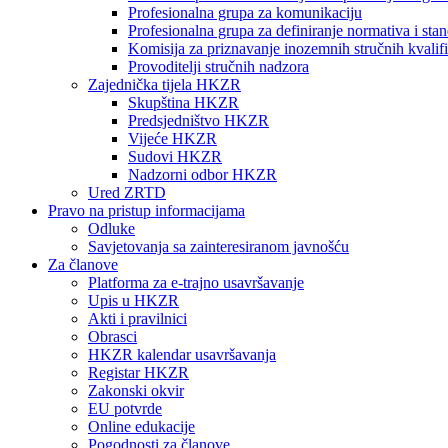
Profesionalna grupa za komunikaciju
Profesionalna grupa za definiranje normativa i sta
Komisija za priznavanje inozemnih stručnih kvalifi
Provoditelji stručnih nadzora
Zajednička tijela HKZR
Skupština HKZR
Predsjedništvo HKZR
Vijeće HKZR
Sudovi HKZR
Nadzorni odbor HKZR
Ured ZRTD
Pravo na pristup informacijama
Odluke
Savjetovanja sa zainteresiranom javnošću
Za članove
Platforma za e-trajno usavršavanje
Upis u HKZR
Akti i pravilnici
Obrasci
HKZR kalendar usavršavanja
Registar HKZR
Zakonski okvir
EU potvrde
Online edukacije
Pogodnosti za članove