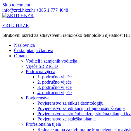
Skip to content
info@zrtd.hkzr.hr
+385 1 777 4048
ZRTD HKZR
Strukovni razred za zdravstvenu radiološko-tehnološku djelatnost H
Naslovnica
Česta pitanja članova
O nama
Voditelj i zamjenik voditelja
Vijeće SR ZRTD
Područna vijeća
1. područno vijeće
2. područno vijeće
3. područno vijeće
4. područno vijeće
Povjerenstva
Povjerenstvo za etiku i deontologiju
Povjerenstvo za edukaciju i trajno usavršavanje
Povjerenstvo za stručni nadzor, stručna pitanja i kv
Povjerenstvo za staleška pitanja
Profesionalna tijela
Radna skupina za definiranje kompetencija magista