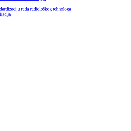
ndardizaciju rada radiološkog tehnologa
kacija