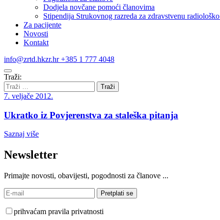
Dodjela novčane pomoći članovima
Stipendija Strukovnog razreda za zdravstvenu radiološko 
Za pacijente
Novosti
Kontakt
info@zrtd.hkzr.hr
+385 1 777 4048
Traži:
7. veljače 2012.
Ukratko iz Povjerenstva za staleška pitanja
Saznaj više
Newsletter
Primajte novosti, obavijesti, pogodnosti za članove ...
prihvaćam pravila privatnosti