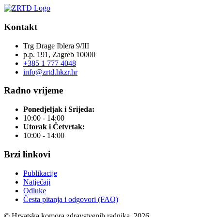
Kontakt
Trg Drage Iblera 9/III
p.p. 191, Zagreb 10000
+385 1 777 4048
info@zrtd.hkzr.hr
Radno vrijeme
Ponedjeljak i Srijeda:
10:00 - 14:00
Utorak i Četvrtak:
10:00 - 14:00
Brzi linkovi
Publikacije
Natječaji
Odluke
Česta pitanja i odgovori (FAQ)
© Hrvatska komora zdravstvenih radnika, 2026.