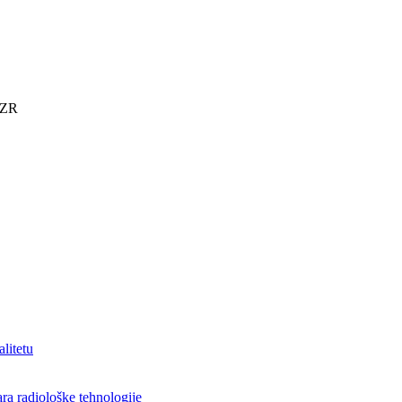
KZR
alitetu
ra radiološke tehnologije