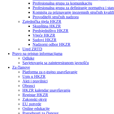
Profesionalna grupa za komunikaciju
Profesionalna grupa za definiranje normativa i sta
Komisija za priznavanje inozemnih stručnih kvalifi
Provoditelji stručnih nadzora
Zajednička tijela HKZR
Skupština HKZR
Predsjedništvo HKZR
Vijeće HKZR
Sudovi HKZR
Nadzorni odbor HKZR
Ured ZRTD
Pravo na pristup informacijama
Odluke
Savjetovanja sa zainteresiranom javnošću
Za članove
Platforma za e-trajno usavršavanje
Upis u HKZR
Akti i pravilnici
Obrasci
HKZR kalendar usavršavanja
Registar HKZR
Zakonski okvir
EU potvrde
Online edukacije
Pogodnosti za članove