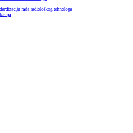
ndardizaciju rada radiološkog tehnologa
kacija