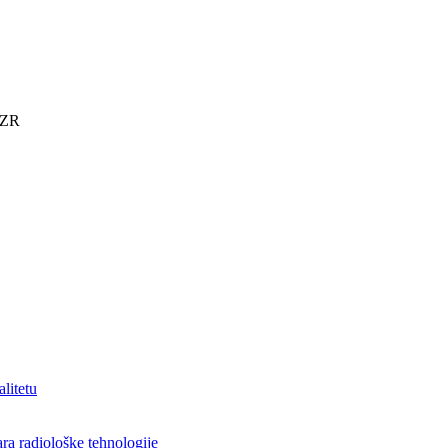
KZR
alitetu
ra radiološke tehnologije