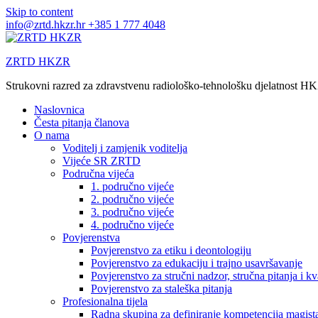
Skip to content
info@zrtd.hkzr.hr
+385 1 777 4048
ZRTD HKZR
Strukovni razred za zdravstvenu radiološko-tehnološku djelatnost H
Naslovnica
Česta pitanja članova
O nama
Voditelj i zamjenik voditelja
Vijeće SR ZRTD
Područna vijeća
1. područno vijeće
2. područno vijeće
3. područno vijeće
4. područno vijeće
Povjerenstva
Povjerenstvo za etiku i deontologiju
Povjerenstvo za edukaciju i trajno usavršavanje
Povjerenstvo za stručni nadzor, stručna pitanja i kv
Povjerenstvo za staleška pitanja
Profesionalna tijela
Radna skupina za definiranje kompetencija magista