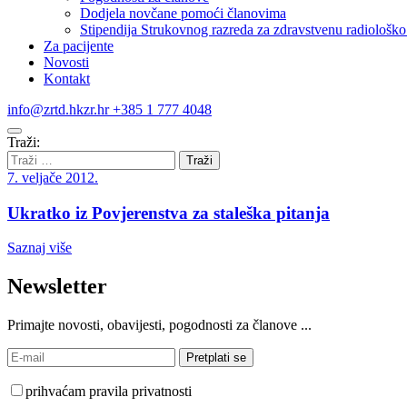
Dodjela novčane pomoći članovima
Stipendija Strukovnog razreda za zdravstvenu radiološko 
Za pacijente
Novosti
Kontakt
info@zrtd.hkzr.hr
+385 1 777 4048
Traži:
7. veljače 2012.
Ukratko iz Povjerenstva za staleška pitanja
Saznaj više
Newsletter
Primajte novosti, obavijesti, pogodnosti za članove ...
prihvaćam pravila privatnosti