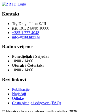
Kontakt
Trg Drage Iblera 9/III
p.p. 191, Zagreb 10000
+385 1 777 4048
info@zrtd.hkzr.hr
Radno vrijeme
Ponedjeljak i Srijeda:
10:00 - 14:00
Utorak i Četvrtak:
10:00 - 14:00
Brzi linkovi
Publikacije
Natječaji
Odluke
Česta pitanja i odgovori (FAQ)
© Hrvatska komora zdravstvenih radnika, 2026.